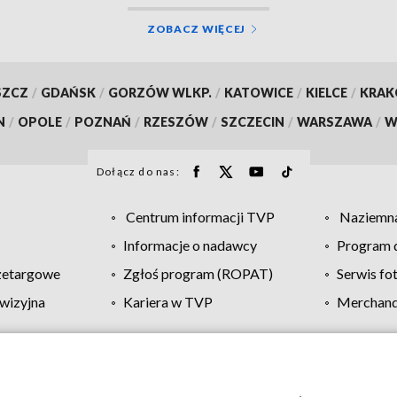
ZOBACZ WIĘCEJ
SZCZ
/
GDAŃSK
/
GORZÓW WLKP.
/
KATOWICE
/
KIELCE
/
KRA
N
/
OPOLE
/
POZNAŃ
/
RZESZÓW
/
SZCZECIN
/
WARSZAWA
/
W
Dołącz do nas:
Centrum informacji TVP
Naziemna
Informacje o nadawcy
Program d
zetargowe
Zgłoś program (ROPAT)
Serwis fo
wizyjna
Kariera w TVP
Merchandi
Polityka prywatności
Moje zgody
Pomoc
Biuro re