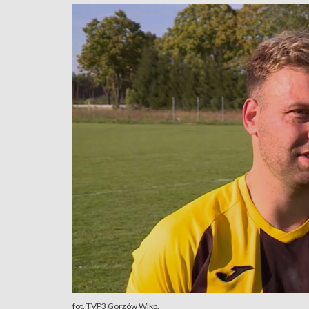
fot. TVP3 Gorzów Wlkp.