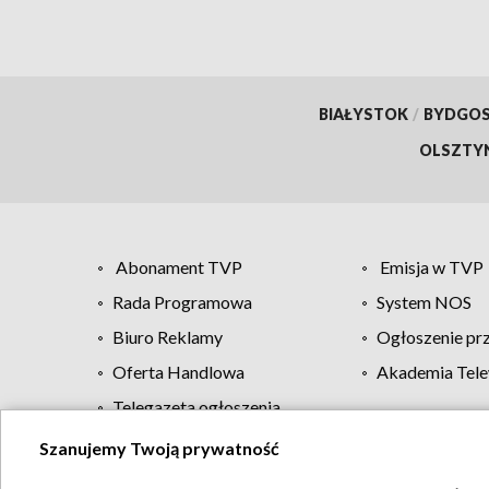
BIAŁYSTOK
/
BYDGO
OLSZTY
Abonament TVP
Emisja w TVP
Rada Programowa
System NOS
Biuro Reklamy
Ogłoszenie pr
Oferta Handlowa
Akademia Tele
Telegazeta ogłoszenia
Szanujemy Twoją prywatność
Regulamin TVP