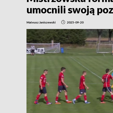
umocnili swoją poz
Mateusz Janiszewski
2025-09-20