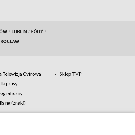
KÓW
/
LUBLIN
/
ŁÓDŹ
/
ROCŁAW
 Telewizja Cyfrowa
Sklep TVP
la prasy
tograficzny
sing (znaki)
klamy
Kontakt