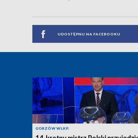
UDOSTĘPNIJ NA FACEBOOKU
GORZÓW WLKP.
14-krotny mistrz Polski przyjedzi