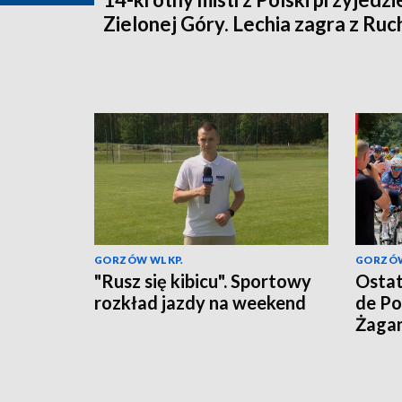
Zielonej Góry. Lechia zagra z Ru
GORZÓW WLKP.
GORZÓW
"Rusz się kibicu". Sportowy
Ostat
rozkład jazdy na weekend
de Po
Żaga