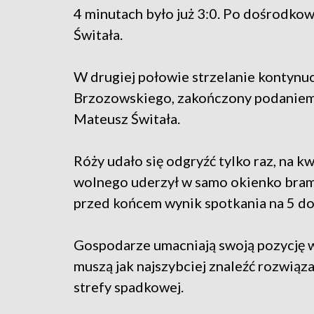
4 minutach było już 3:0. Po dośrodkow
Świtała.
W drugiej połowie strzelanie kontynu
Brzozowskiego, zakończony podaniem n
Mateusz Świtała.
Róży udało się odgryźć tylko raz, na k
wolnego uderzył w samo okienko bramk
przed końcem wynik spotkania na 5 do 
Gospodarze umacniają swoją pozycję w
muszą jak najszybciej znaleźć rozwiąz
strefy spadkowej.