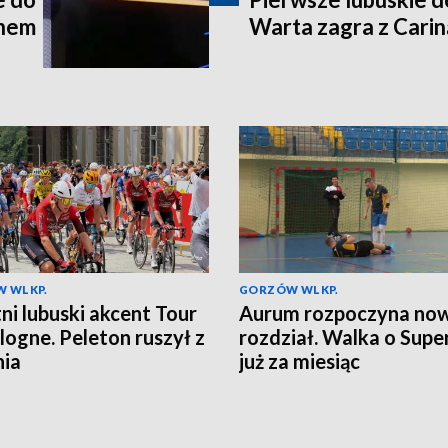
chem
Warta zagra z Carin
 WLKP.
GORZÓW WLKP.
ni lubuski akcent Tour
Aurum rozpoczyna no
logne. Peleton ruszył z
rozdział. Walka o Supe
nia
już za miesiąc