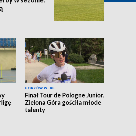
ą
GORZÓW WLKP.
wy
Finał Tour de Pologne Junior.
rligę
Zielona Góra gościła młode
talenty