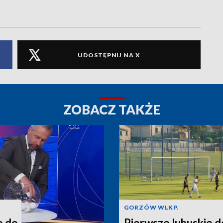
UDOSTĘPNIJ NA X
ZOBACZ TAKŻE
GORZÓW WLKP.
e do
Pierwsze lubuskie d