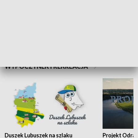
Kalejdoskop
Sołtys na med
WYPOCZYNEK I REKREACJA
Duszek Lubuszek na szlaku
Projekt Odra