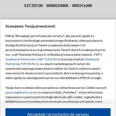
SZCZECIN
/
WARSZAWA
/
WROCŁAW
Szanujemy Twoją prywatność
Dołącz do nas:
Kliknij "Akceptuję i przechodzę do serwisu", aby wyrazić zgody na
korzystanie z technologii automatycznego śledzenia i zbierania danych,
TVP
dostęp do informacji na Twoim urządzeniu końcowym i ich
Abonament TVP
przechowywanie oraz na przetwarzanie Twoich danych osobowych przez
Regulamin TVP
nas, czyli Telewizję Polską S.A. w likwidacji (zwaną dalej również „TVP”),
Emisja w TVP
Polityka prywatności
Zaufanych Partnerów z IAB* (1201 firm)
oraz pozostałych
Zaufanych
Partnerów TVP (93 firm)
, w celach marketingowych (w tym do
Centrum informacji TVP
Moje zgody
zautomatyzowanego dopasowania reklam do Twoich zainteresowań i
mierzenia ich skuteczności) i pozostałych, które wskazujemy poniżej, a
Naziemna Telewizja Cyfrowa
Pomoc
także zgody na udostępnianie przez nas identyfikatora PPID do Google.
Sklep TVP
Biuro reklamy
Twoje dane osobowe zbierane podczas odwiedzania przez Ciebie naszych
Rada Programowa
Kontakt
poszczególnych serwisów
zwanych dalej „Portalem”, w tym informacje
zapisywane za pomocą technologii takich jak: pliki cookie, sygnalizatory
System NOS
WWW lub innych podobnych technologii umożliwiających świadczenie
dopasowanych i bezpiecznych usług, personalizację treści oraz reklam,
Informacje o nadawcy
Kanały
udostępnianie funkcji mediów społecznościowych oraz analizowanie
Akceptuję i przechodzę do serwisu
ruchu w Internecie.