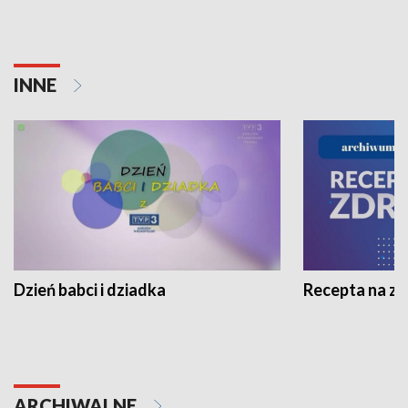
INNE
Dzień babci i dziadka
Recepta na z
ARCHIWALNE