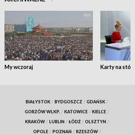
My wczoraj
Karty na stół:
BIAŁYSTOK
/
BYDGOSZCZ
/
GDAŃSK
/
GORZÓW WLKP.
/
KATOWICE
/
KIELCE
/
KRAKÓW
/
LUBLIN
/
ŁÓDŹ
/
OLSZTYN
/
OPOLE
/
POZNAŃ
/
RZESZÓW
/