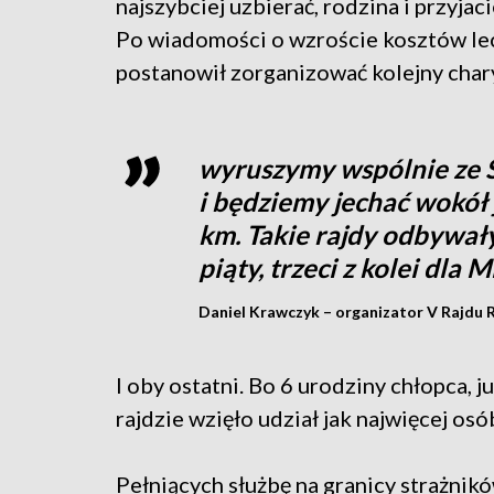
najszybciej uzbierać, rodzina i przyjac
Po wiadomości o wzroście kosztów lec
postanowił zorganizować kolejny cha
wyruszymy wspólnie ze Sł
i będziemy jechać wokół 
km. Takie rajdy odbywały 
piąty, trzeci z kolei dla 
Daniel Krawczyk – organizator V Rajdu
I oby ostatni. Bo 6 urodziny chłopca, 
rajdzie wzięło udział jak najwięcej osó
Pełniących służbę na granicy strażnik