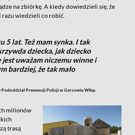
dze na zbiórkę. A kiedy dowiedzieli się, że
 razu wiedzieli co robić.
5 lat. Też mam synka. I tak
 krzywda dziecka, jak dziecko
ie jest uważam niczemu winne i
Tym bardziej, że tak mało
y Pododdział Prewencji Policji w Gorzowie Wlkp.
ch milionów
tkich
zą trasą