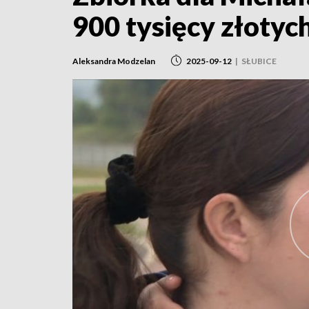
900 tysięcy złotyc
Aleksandra Modzelan
2025-09-12
|
SŁUBICE