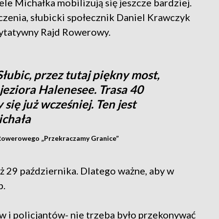
iele Michałka mobilizują się jeszcze bardziej.
zenia, słubicki społecznik Daniel Krawczyk
rytatywny Rajd Rowerowy.
ubic, przez tutaj piękny most,
jeziora Halenesee. Trasa 40
się już wcześniej. Ten jest
Michała
 Rowerowego „Przekraczamy Granice”
już 29 października. Dlatego ważne, aby w
b.
ów i policjantów- nie trzeba było przekonywać