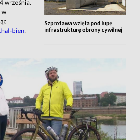
4 września.
w w
jąc
Szprotawa wzięła pod lupę
infrastrukturę obrony cywilnej
chal-bien
.