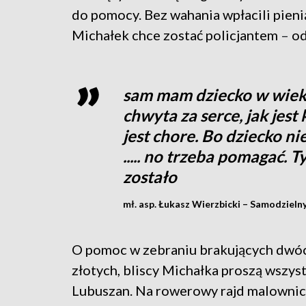
do pomocy. Bez wahania wpłacili pienią
Michałek chce zostać policjantem
–
od
sam mam dziecko w wieku 
chwyta za serce, jak jest
jest chore. Bo dziecko n
..... no trzeba pomagać. 
zostało
mł. asp. Łukasz Wierzbicki – Samodzieln
O pomoc w zebraniu brakujących dwó
złotych, bliscy Michałka proszą wszys
Lubuszan. Na rowerowy rajd malownic