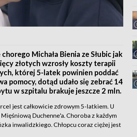
 chorego Michała Bienia ze Słubic jak
ięcy złotych wzrosły koszty terapii
ch, której 5-latek powinien poddać
stwa pomocy, dotąd udało się zebrać 14
tu w szpitalu brakuje jeszcze 2 mln.
arcel jest całkowicie zdrowym 5-latkiem. U
ię Mięśniową Duchenne'a. Choroba z każdym
ózka inwalidzkiego. Chłopcu coraz ciężej jest