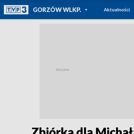
POWRÓT DO
GORZÓW WLKP.
Aktualności
TVP REGIONY
Zbiórka dla Michał