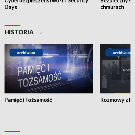
Cyberbezpieczeństwo-IT Security
Bezpieczny s
Days
chmurach
HISTORIA
Pamięć i Tożsamość
Rozmowy z his