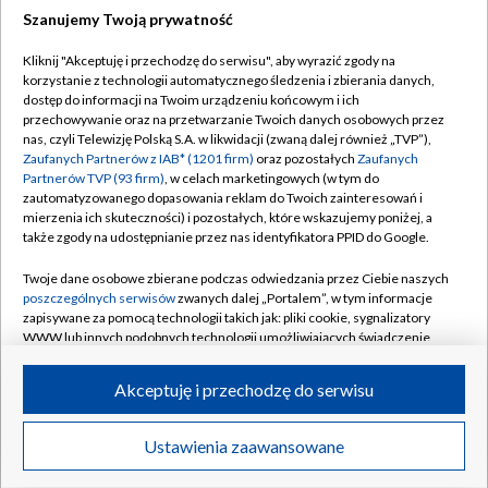
Szanujemy Twoją prywatność
Dołącz do nas:
Kliknij "Akceptuję i przechodzę do serwisu", aby wyrazić zgody na
korzystanie z technologii automatycznego śledzenia i zbierania danych,
TVP
dostęp do informacji na Twoim urządzeniu końcowym i ich
Abonament TVP
przechowywanie oraz na przetwarzanie Twoich danych osobowych przez
Regulamin TVP
nas, czyli Telewizję Polską S.A. w likwidacji (zwaną dalej również „TVP”),
Emisja w TVP
Polityka prywatności
Zaufanych Partnerów z IAB* (1201 firm)
oraz pozostałych
Zaufanych
Partnerów TVP (93 firm)
, w celach marketingowych (w tym do
Centrum informacji TVP
Moje zgody
zautomatyzowanego dopasowania reklam do Twoich zainteresowań i
mierzenia ich skuteczności) i pozostałych, które wskazujemy poniżej, a
Naziemna Telewizja Cyfrowa
Pomoc
także zgody na udostępnianie przez nas identyfikatora PPID do Google.
Sklep TVP
Biuro reklamy
Twoje dane osobowe zbierane podczas odwiedzania przez Ciebie naszych
Rada Programowa
Kontakt
poszczególnych serwisów
zwanych dalej „Portalem”, w tym informacje
zapisywane za pomocą technologii takich jak: pliki cookie, sygnalizatory
System NOS
WWW lub innych podobnych technologii umożliwiających świadczenie
dopasowanych i bezpiecznych usług, personalizację treści oraz reklam,
Informacje o nadawcy
Kanały
udostępnianie funkcji mediów społecznościowych oraz analizowanie
Akceptuję i przechodzę do serwisu
ruchu w Internecie.
Program dla prasy
©2026 Telewizja Polska S.A. w likwidacji
Biuro Reklamy
Twoje dane osobowe zbierane podczas odwiedzania przez Ciebie
Ustawienia zaawansowane
poszczególnych serwisów
na Portalu, takie jak adresy IP, identyfikatory
Ogłoszenie przetargowe
Twoich urządzeń końcowych i identyfikatory plików cookie, informacje o