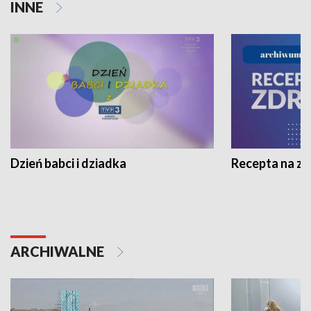
INNE
Dzień babci i dziadka
Recepta na z
ARCHIWALNE