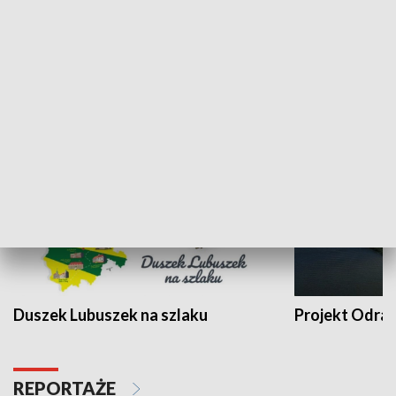
Kalejdoskop
Sołtys na med
WYPOCZYNEK I REKREACJA
Duszek Lubuszek na szlaku
Projekt Odra
REPORTAŻE