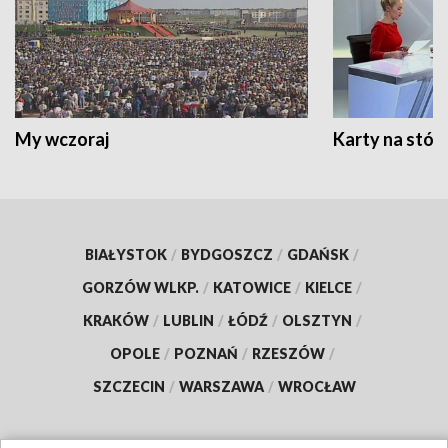
My wczoraj
Karty na stół:
BIAŁYSTOK
/
BYDGOSZCZ
/
GDAŃSK
/
GORZÓW WLKP.
/
KATOWICE
/
KIELCE
/
KRAKÓW
/
LUBLIN
/
ŁÓDŹ
/
OLSZTYN
/
OPOLE
/
POZNAŃ
/
RZESZÓW
/
SZCZECIN
/
WARSZAWA
/
WROCŁAW