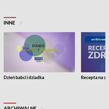
INNE
Dzień babci i dziadka
Recepta na z
ARCHIWALNE