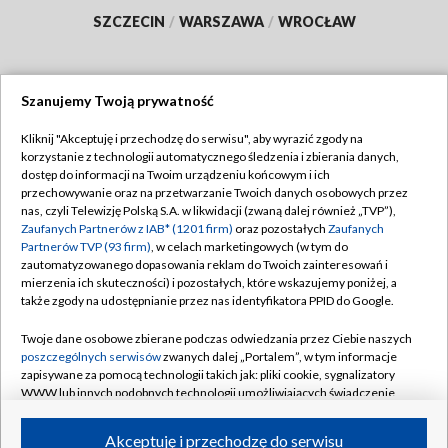
SZCZECIN
/
WARSZAWA
/
WROCŁAW
Szanujemy Twoją prywatność
Dołącz do nas:
Kliknij "Akceptuję i przechodzę do serwisu", aby wyrazić zgody na
korzystanie z technologii automatycznego śledzenia i zbierania danych,
TVP
dostęp do informacji na Twoim urządzeniu końcowym i ich
Abonament TVP
przechowywanie oraz na przetwarzanie Twoich danych osobowych przez
Regulamin TVP
nas, czyli Telewizję Polską S.A. w likwidacji (zwaną dalej również „TVP”),
Emisja w TVP
Polityka prywatności
Zaufanych Partnerów z IAB* (1201 firm)
oraz pozostałych
Zaufanych
Partnerów TVP (93 firm)
, w celach marketingowych (w tym do
Centrum informacji TVP
Moje zgody
zautomatyzowanego dopasowania reklam do Twoich zainteresowań i
mierzenia ich skuteczności) i pozostałych, które wskazujemy poniżej, a
Naziemna Telewizja Cyfrowa
Pomoc
także zgody na udostępnianie przez nas identyfikatora PPID do Google.
Sklep TVP
Biuro reklamy
Twoje dane osobowe zbierane podczas odwiedzania przez Ciebie naszych
Rada Programowa
Kontakt
poszczególnych serwisów
zwanych dalej „Portalem”, w tym informacje
zapisywane za pomocą technologii takich jak: pliki cookie, sygnalizatory
System NOS
WWW lub innych podobnych technologii umożliwiających świadczenie
dopasowanych i bezpiecznych usług, personalizację treści oraz reklam,
Informacje o nadawcy
Kanały
udostępnianie funkcji mediów społecznościowych oraz analizowanie
Akceptuję i przechodzę do serwisu
ruchu w Internecie.