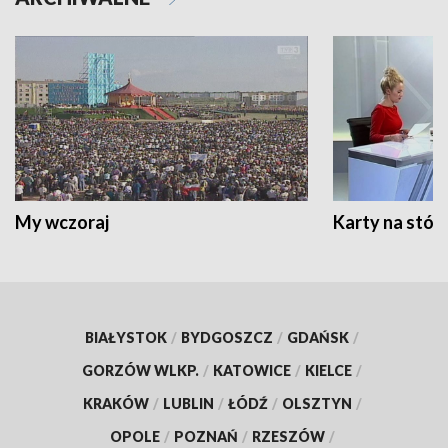
My wczoraj
Karty na stół:
BIAŁYSTOK
/
BYDGOSZCZ
/
GDAŃSK
/
GORZÓW WLKP.
/
KATOWICE
/
KIELCE
/
KRAKÓW
/
LUBLIN
/
ŁÓDŹ
/
OLSZTYN
/
OPOLE
/
POZNAŃ
/
RZESZÓW
/