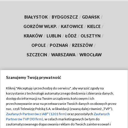
BIAŁYSTOK
/
BYDGOSZCZ
/
GDAŃSK
/
GORZÓW WLKP.
/
KATOWICE
/
KIELCE
/
KRAKÓW
/
LUBLIN
/
ŁÓDŹ
/
OLSZTYN
/
OPOLE
/
POZNAŃ
/
RZESZÓW
/
SZCZECIN
/
WARSZAWA
/
WROCŁAW
Szanujemy Twoją prywatność
Dołącz do nas:
Kliknij "Akceptuję i przechodzę do serwisu", aby wyrazić zgody na
korzystanie z technologii automatycznego śledzenia i zbierania danych,
TVP
dostęp do informacji na Twoim urządzeniu końcowym i ich
Abonament TVP
przechowywanie oraz na przetwarzanie Twoich danych osobowych przez
Regulamin TVP
nas, czyli Telewizję Polską S.A. w likwidacji (zwaną dalej również „TVP”),
Emisja w TVP
Polityka prywatności
Zaufanych Partnerów z IAB* (1201 firm)
oraz pozostałych
Zaufanych
Partnerów TVP (93 firm)
, w celach marketingowych (w tym do
Centrum informacji TVP
Moje zgody
zautomatyzowanego dopasowania reklam do Twoich zainteresowań i