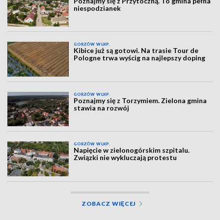
Poznajmy się z Przytoczną. To gmina pełna
niespodzianek
GORZÓW WLKP.
Kibice już są gotowi. Na trasie Tour de
Pologne trwa wyścig na najlepszy doping
GORZÓW WLKP.
Poznajmy się z Torzymiem. Zielona gmina
stawia na rozwój
GORZÓW WLKP.
Napięcie w zielonogórskim szpitalu.
Związki nie wykluczają protestu
ZOBACZ WIĘCEJ