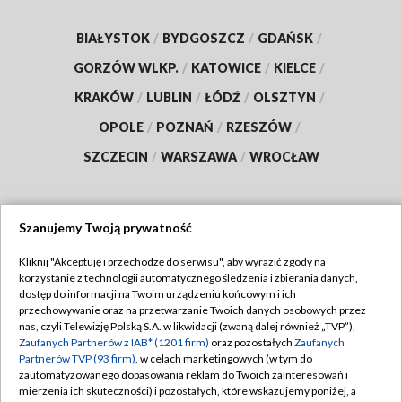
BIAŁYSTOK
/
BYDGOSZCZ
/
GDAŃSK
/
GORZÓW WLKP.
/
KATOWICE
/
KIELCE
/
KRAKÓW
/
LUBLIN
/
ŁÓDŹ
/
OLSZTYN
/
OPOLE
/
POZNAŃ
/
RZESZÓW
/
SZCZECIN
/
WARSZAWA
/
WROCŁAW
Szanujemy Twoją prywatność
Dołącz do nas:
Kliknij "Akceptuję i przechodzę do serwisu", aby wyrazić zgody na
korzystanie z technologii automatycznego śledzenia i zbierania danych,
TVP
dostęp do informacji na Twoim urządzeniu końcowym i ich
Abonament TVP
przechowywanie oraz na przetwarzanie Twoich danych osobowych przez
Regulamin TVP
nas, czyli Telewizję Polską S.A. w likwidacji (zwaną dalej również „TVP”),
Emisja w TVP
Polityka prywatności
Zaufanych Partnerów z IAB* (1201 firm)
oraz pozostałych
Zaufanych
Partnerów TVP (93 firm)
, w celach marketingowych (w tym do
Centrum informacji TVP
Moje zgody
zautomatyzowanego dopasowania reklam do Twoich zainteresowań i
mierzenia ich skuteczności) i pozostałych, które wskazujemy poniżej, a
Naziemna Telewizja Cyfrowa
Pomoc