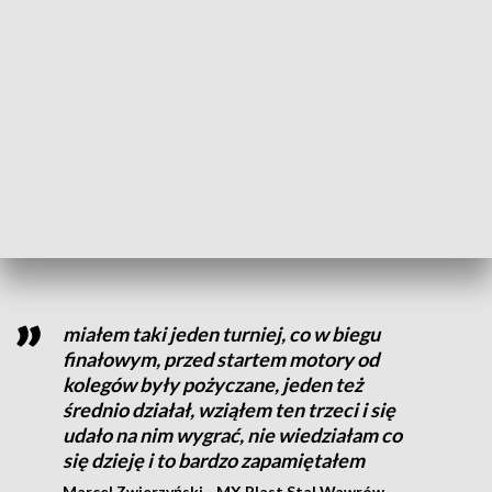
w tym sezonie miałem dwie kontuzje, a do
tego to chyba skupienie i super silniki
Michał Głębocki - MX plast Stal Wawrów
Ale największym zwycięzca tegorocznej rywalizacji
indywidualnej był inny zawodnik Stali Marcel Zwierzyński,
który w tym sezonie w każdej z 9 rund nie schodził z podium,
co dało mu 120 punktów w generalce.
miałem taki jeden turniej, co w biegu
finałowym, przed startem motory od
kolegów były pożyczane, jeden też
średnio działał, wziąłem ten trzeci i się
udało na nim wygrać, nie wiedziałam co
się dzieję i to bardzo zapamiętałem
Marcel Zwierzyński - MX Plast Stal Wawrów