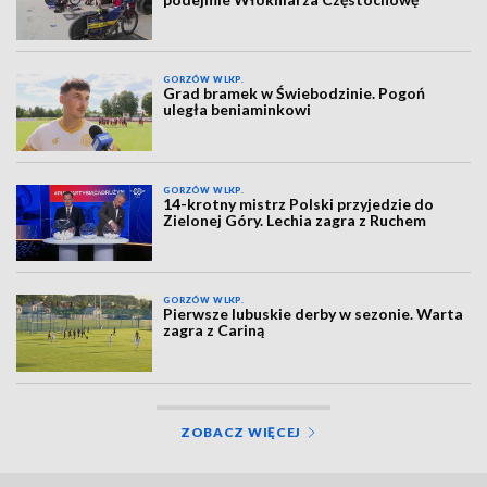
GORZÓW WLKP.
Grad bramek w Świebodzinie. Pogoń
uległa beniaminkowi
GORZÓW WLKP.
14-krotny mistrz Polski przyjedzie do
Zielonej Góry. Lechia zagra z Ruchem
GORZÓW WLKP.
Pierwsze lubuskie derby w sezonie. Warta
zagra z Cariną
ZOBACZ WIĘCEJ