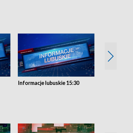
Informacje lubuskie 15:30
Przegląd ty