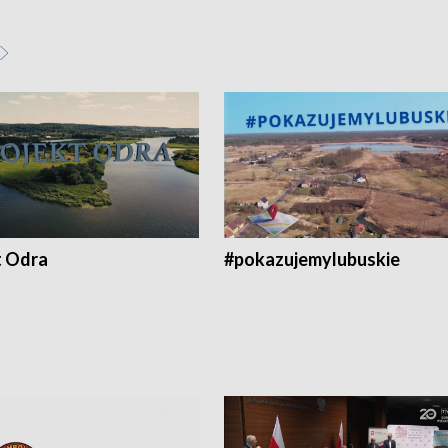
t Odra
#pokazujemylubuskie