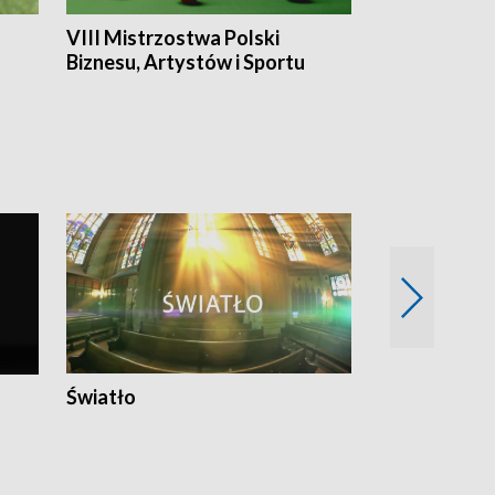
VIII Mistrzostwa Polski
Cztery kwar
Biznesu, Artystów i Sportu
Światło
Nowy adres