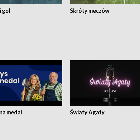
 gol
Skróty meczów
 na medal
Światy Agaty