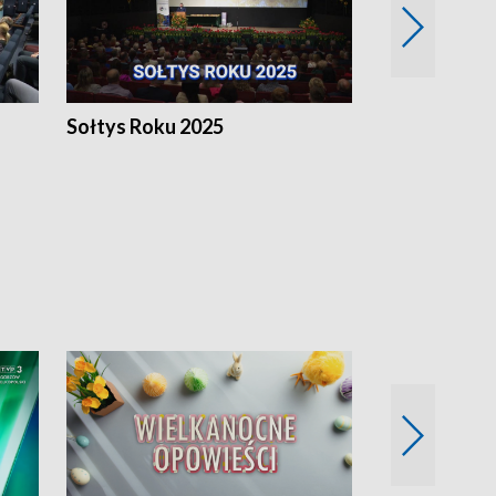
h
Sołtys Roku 2025
20 lat minęł
Wlkp.