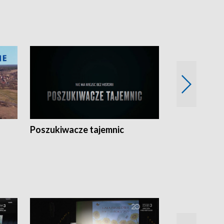
Poszukiwacze tajemnic
Kostrzyn na 