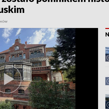
uskim
CHÓW
N