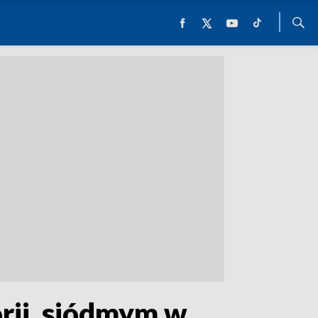
rii, siódmym w