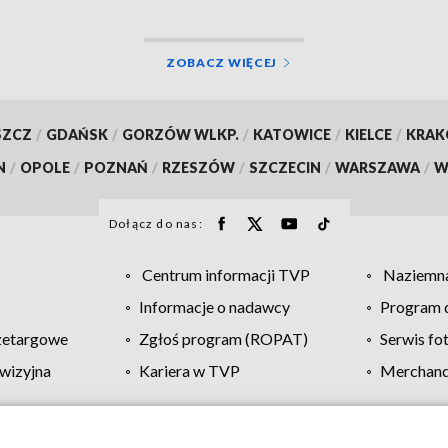
ZOBACZ WIĘCEJ
SZCZ
/
GDAŃSK
/
GORZÓW WLKP.
/
KATOWICE
/
KIELCE
/
KRA
N
/
OPOLE
/
POZNAŃ
/
RZESZÓW
/
SZCZECIN
/
WARSZAWA
/
W
Dołącz do nas:
Centrum informacji TVP
Naziemna
Informacje o nadawcy
Program d
zetargowe
Zgłoś program (ROPAT)
Serwis fo
wizyjna
Kariera w TVP
Merchandi