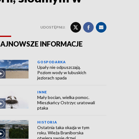
UDOSTĘPNIJ:
AJNOWSZE INFORMACJE
GOSPODARKA
Upały nie odpuszczają.
Poziom wody w lubuskich
jeziorach spada
INNE
Mały bocian, wielka pomoc.
Mieszkańcy Ostrzyc uratowali
ptaka
HISTORIA
Ostatnia taka okazja w tym
roku. Wieża Braniborska
otwiera swoje drzwi