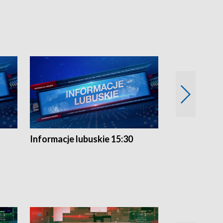
Informacje lubuskie 15:30
Przegląd ty