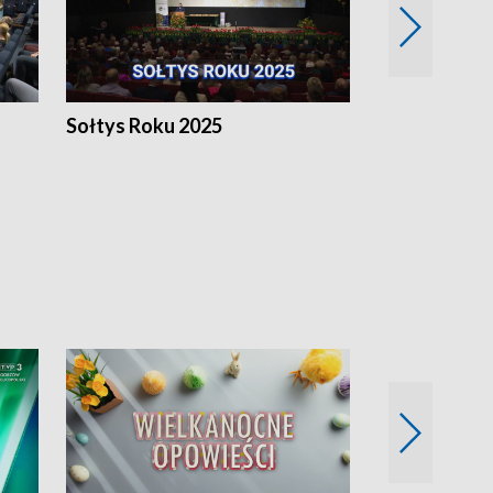
h
Sołtys Roku 2025
20 lat minęł
Wlkp.