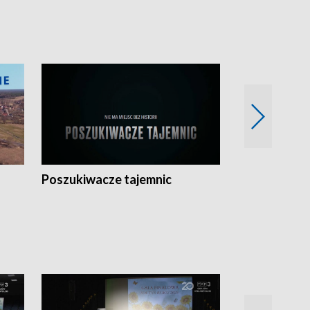
Poszukiwacze tajemnic
Kostrzyn na 