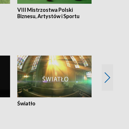
VIII Mistrzostwa Polski
Cztery kwar
Biznesu, Artystów i Sportu
Światło
Nowy adres