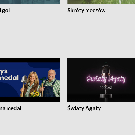
 gol
Skróty meczów
 na medal
Światy Agaty