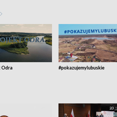
t Odra
#pokazujemylubuskie