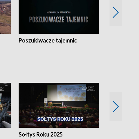
Poszukiwacze tajemnic
Kostrzyn na 
h
Sołtys Roku 2025
20 lat minęł