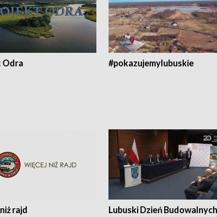
t Odra
#pokazujemylubuskie
niż rajd
Lubuski Dzień Budowalnyc