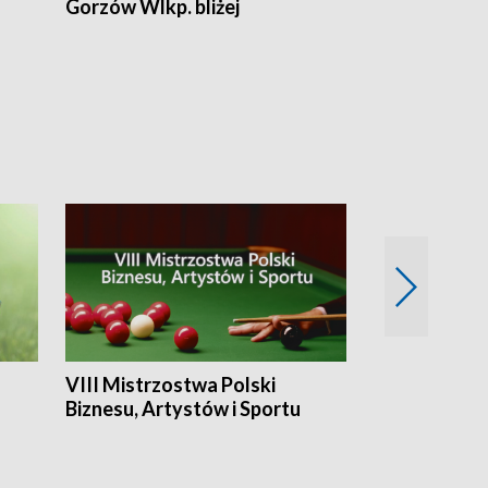
Gorzów Wlkp. bliżej
Lubuskie bliż
VIII Mistrzostwa Polski
Cztery kwar
Biznesu, Artystów i Sportu