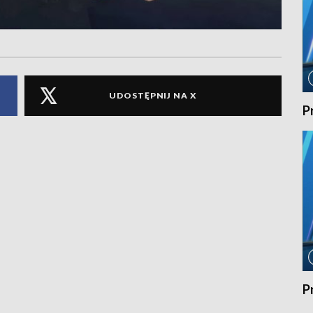
UDOSTĘPNIJ NA X
P
P