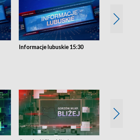
Informacje lubuskie 15:30
Przegląd ty