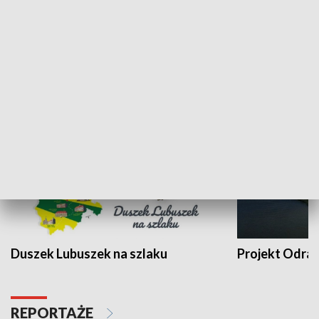
Kalejdoskop
Sołtys na med
WYPOCZYNEK I REKREACJA
Duszek Lubuszek na szlaku
Projekt Odra
REPORTAŻE