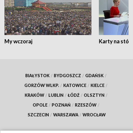
My wczoraj
Karty na stół:
BIAŁYSTOK
/
BYDGOSZCZ
/
GDAŃSK
/
GORZÓW WLKP.
/
KATOWICE
/
KIELCE
/
KRAKÓW
/
LUBLIN
/
ŁÓDŹ
/
OLSZTYN
/
OPOLE
/
POZNAŃ
/
RZESZÓW
/
SZCZECIN
/
WARSZAWA
/
WROCŁAW