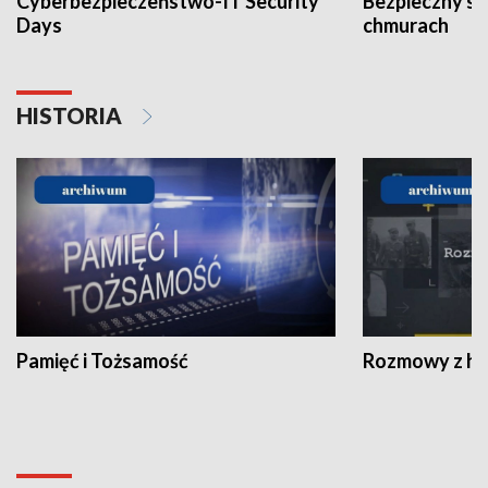
Cyberbezpieczeństwo-IT Security
Bezpieczny s
Days
chmurach
HISTORIA
Pamięć i Tożsamość
Rozmowy z his