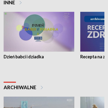
INNE
Dzień babci i dziadka
Recepta na z
ARCHIWALNE