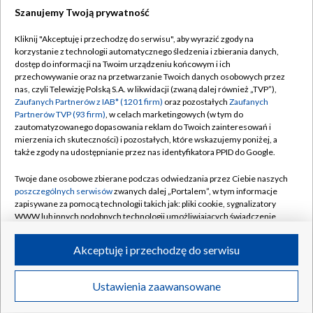
Szanujemy Twoją prywatność
Dołącz do nas:
Kliknij "Akceptuję i przechodzę do serwisu", aby wyrazić zgody na
korzystanie z technologii automatycznego śledzenia i zbierania danych,
TVP
dostęp do informacji na Twoim urządzeniu końcowym i ich
Abonament TVP
przechowywanie oraz na przetwarzanie Twoich danych osobowych przez
Regulamin TVP
nas, czyli Telewizję Polską S.A. w likwidacji (zwaną dalej również „TVP”),
Emisja w TVP
Polityka prywatności
Zaufanych Partnerów z IAB* (1201 firm)
oraz pozostałych
Zaufanych
Partnerów TVP (93 firm)
, w celach marketingowych (w tym do
Centrum informacji TVP
Moje zgody
zautomatyzowanego dopasowania reklam do Twoich zainteresowań i
mierzenia ich skuteczności) i pozostałych, które wskazujemy poniżej, a
Naziemna Telewizja Cyfrowa
Pomoc
także zgody na udostępnianie przez nas identyfikatora PPID do Google.
Sklep TVP
Biuro reklamy
Twoje dane osobowe zbierane podczas odwiedzania przez Ciebie naszych
Rada Programowa
Kontakt
poszczególnych serwisów
zwanych dalej „Portalem”, w tym informacje
zapisywane za pomocą technologii takich jak: pliki cookie, sygnalizatory
System NOS
WWW lub innych podobnych technologii umożliwiających świadczenie
dopasowanych i bezpiecznych usług, personalizację treści oraz reklam,
Informacje o nadawcy
Kanały
udostępnianie funkcji mediów społecznościowych oraz analizowanie
Akceptuję i przechodzę do serwisu
ruchu w Internecie.
Program dla prasy
©2026 Telewizja Polska S.A. w likwidacji
Biuro Reklamy
Twoje dane osobowe zbierane podczas odwiedzania przez Ciebie
Ustawienia zaawansowane
poszczególnych serwisów
na Portalu, takie jak adresy IP, identyfikatory
Ogłoszenie przetargowe
Twoich urządzeń końcowych i identyfikatory plików cookie, informacje o