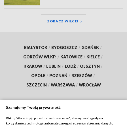
ZOBACZ WIĘCEJ
BIAŁYSTOK
/
BYDGOSZCZ
/
GDAŃSK
/
GORZÓW WLKP.
/
KATOWICE
/
KIELCE
/
KRAKÓW
/
LUBLIN
/
ŁÓDŹ
/
OLSZTYN
/
OPOLE
/
POZNAŃ
/
RZESZÓW
/
SZCZECIN
/
WARSZAWA
/
WROCŁAW
Szanujemy Twoją prywatność
Dołącz do nas:
Kliknij "Akceptuję i przechodzę do serwisu", aby wyrazić zgody na
korzystanie z technologii automatycznego śledzenia i zbierania danych,
TVP