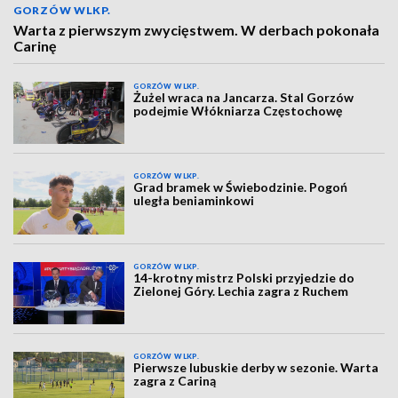
GORZÓW WLKP.
Warta z pierwszym zwycięstwem. W derbach pokonała
Carinę
GORZÓW WLKP.
Żużel wraca na Jancarza. Stal Gorzów
podejmie Włókniarza Częstochowę
GORZÓW WLKP.
Grad bramek w Świebodzinie. Pogoń
uległa beniaminkowi
GORZÓW WLKP.
14-krotny mistrz Polski przyjedzie do
Zielonej Góry. Lechia zagra z Ruchem
GORZÓW WLKP.
Pierwsze lubuskie derby w sezonie. Warta
zagra z Cariną