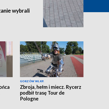
zanie wybrali
GORZÓW WLKP.
końca
Zbroja, hełm i miecz. Rycerz
ć
podbił trasę Tour de
Pologne