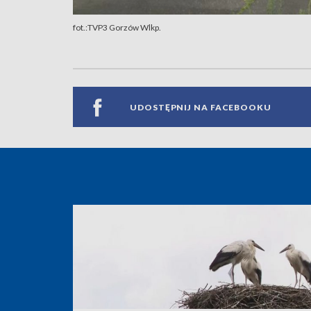
fot.:TVP3 Gorzów Wlkp.
UDOSTĘPNIJ NA FACEBOOKU