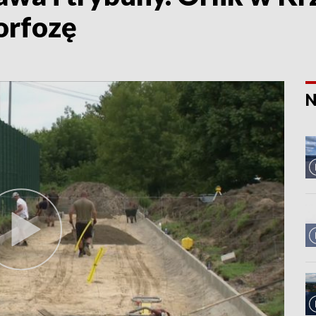
orfozę
N