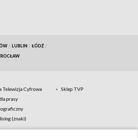
KÓW
/
LUBLIN
/
ŁÓDŹ
/
ROCŁAW
 Telewizja Cyfrowa
Sklep TVP
la prasy
tograficzny
sing (znaki)