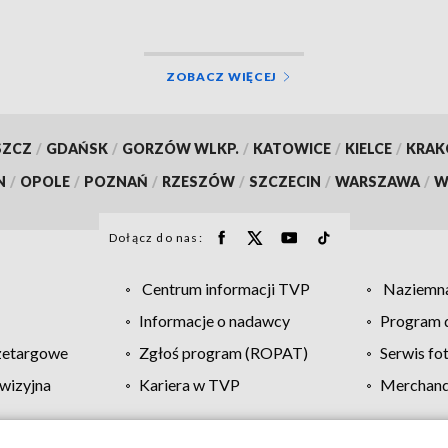
ZOBACZ WIĘCEJ
SZCZ
/
GDAŃSK
/
GORZÓW WLKP.
/
KATOWICE
/
KIELCE
/
KRA
N
/
OPOLE
/
POZNAŃ
/
RZESZÓW
/
SZCZECIN
/
WARSZAWA
/
W
Dołącz do nas:
Centrum informacji TVP
Naziemna
Informacje o nadawcy
Program d
zetargowe
Zgłoś program (ROPAT)
Serwis fo
wizyjna
Kariera w TVP
Merchandi