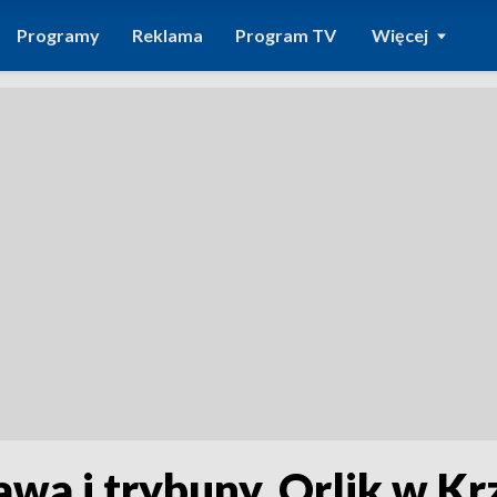
Programy
Reklama
Program TV
Więcej
wa i trybuny. Orlik w K