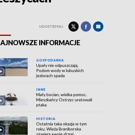
UDOSTĘPNIJ:
AJNOWSZE INFORMACJE
GOSPODARKA
Upały nie odpuszczają.
Poziom wody w lubuskich
jeziorach spada
INNE
Mały bocian, wielka pomoc.
Mieszkańcy Ostrzyc uratowali
ptaka
HISTORIA
Ostatnia taka okazja w tym
roku. Wieża Braniborska
otwiera swoje drzwi