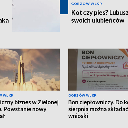
GORZÓW WLKP.
Kot czy pies? Lubus
aka
swoich ulubieńców
 WLKP.
GORZÓW WLKP.
czny biznes w Zielonej
Bon ciepłowniczy. Do 
. Powstanie nowy
sierpnia można składa
ał
wnioski