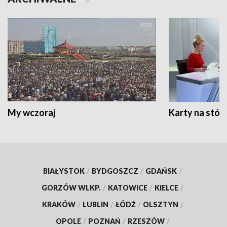
My wczoraj
Karty na stół:
BIAŁYSTOK
/
BYDGOSZCZ
/
GDAŃSK
/
GORZÓW WLKP.
/
KATOWICE
/
KIELCE
/
KRAKÓW
/
LUBLIN
/
ŁÓDŹ
/
OLSZTYN
/
OPOLE
/
POZNAŃ
/
RZESZÓW
/