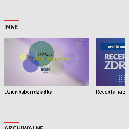
INNE
Dzień babci i dziadka
Recepta na z
ARCHIWALNE