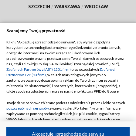
SZCZECIN
/
WARSZAWA
/
WROCŁAW
Szanujemy Twoją prywatność
Dołącz do nas:
Kliknij "Akceptuję i przechodzę do serwisu", aby wyrazić zgody na
korzystanie z technologii automatycznego śledzenia i zbierania danych,
TVP
dostęp do informacji na Twoim urządzeniu końcowym i ich
Abonament TVP
przechowywanie oraz na przetwarzanie Twoich danych osobowych przez
Regulamin TVP
nas, czyli Telewizję Polską S.A. w likwidacji (zwaną dalej również „TVP”),
Emisja w TVP
Polityka prywatności
Zaufanych Partnerów z IAB* (1201 firm)
oraz pozostałych
Zaufanych
Partnerów TVP (93 firm)
, w celach marketingowych (w tym do
Centrum informacji TVP
Moje zgody
zautomatyzowanego dopasowania reklam do Twoich zainteresowań i
mierzenia ich skuteczności) i pozostałych, które wskazujemy poniżej, a
Naziemna Telewizja Cyfrowa
Pomoc
także zgody na udostępnianie przez nas identyfikatora PPID do Google.
Sklep TVP
Biuro reklamy
Twoje dane osobowe zbierane podczas odwiedzania przez Ciebie naszych
Rada Programowa
Kontakt
poszczególnych serwisów
zwanych dalej „Portalem”, w tym informacje
zapisywane za pomocą technologii takich jak: pliki cookie, sygnalizatory
System NOS
WWW lub innych podobnych technologii umożliwiających świadczenie
dopasowanych i bezpiecznych usług, personalizację treści oraz reklam,
Informacje o nadawcy
Kanały
udostępnianie funkcji mediów społecznościowych oraz analizowanie
Akceptuję i przechodzę do serwisu
ruchu w Internecie.