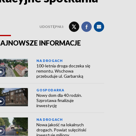
UDOSTĘPNIJ:
AJNOWSZE INFORMACJE
NA DROGACH
100-letnia droga doczeka się
remontu. Wschowa
przebuduje ul. Garbarską
GOSPODARKA
Nowy dom dla 40 rodzin.
Szprotawa finalizuje
inwestycję
NA DROGACH
Nowa jakość na lokalnych
drogach. Powiat sulęciński
inwestuje miliony