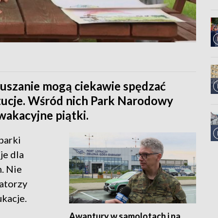
buszanie mogą ciekawie spędzać
ytucje. Wśród nich Park Narodowy
wakacyjne piątki.
parki
je dla
. Nie
zatorzy
ukacje.
Awantury w samolotach i na