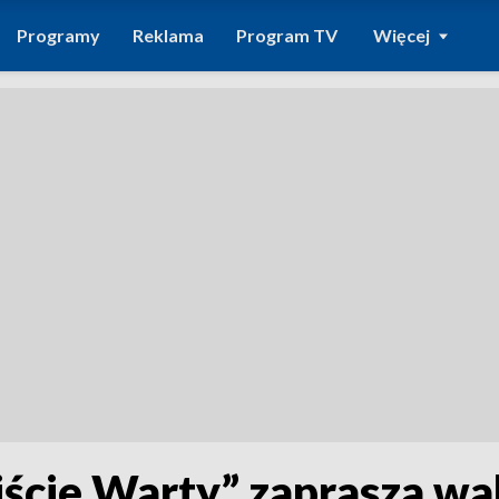
Programy
Reklama
Program TV
Więcej
ście Warty” zaprasza wa