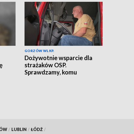
GORZÓW WLKP.
Dożywotnie wsparcie dla
ię
strażaków OSP.
Sprawdzamy, komu
przysługuje
KÓW
/
LUBLIN
/
ŁÓDŹ
/