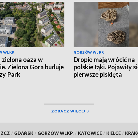
 WLKP.
GORZÓW WLKP.
zielona oaza w
Dropie mają wrócić na
ie. Zielona Góra buduje
polskie łąki. Pojawiły s
zy Park
pierwsze pisklęta
ZOBACZ WIĘCEJ
SZCZ
/
GDAŃSK
/
GORZÓW WLKP.
/
KATOWICE
/
KIELCE
/
KRA