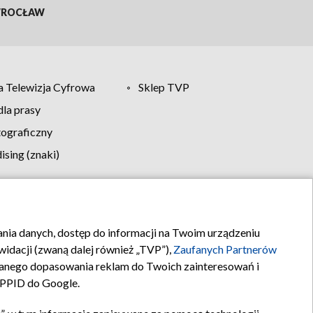
ROCŁAW
 Telewizja Cyfrowa
Sklep TVP
la prasy
tograficzny
sing (znaki)
klamy
Kontakt
rania danych, dostęp do informacji na Twoim urządzeniu
idacji (zwaną dalej również „TVP”),
Zaufanych Partnerów
anego dopasowania reklam do Twoich zainteresowań i
a PPID do Google.