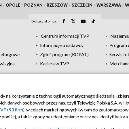
N
/
OPOLE
/
POZNAŃ
/
RZESZÓW
/
SZCZECIN
/
WARSZAWA
/
W
Dołącz do nas:
Centrum informacji TVP
Naziemna
Informacje o nadawcy
Program d
zetargowe
Zgłoś program (ROPAT)
Serwis fo
wizyjna
Kariera w TVP
Merchandi
Polityka prywatności
Moje zgody
Pomoc
Biuro re
ody na korzystanie z technologii automatycznego śledzenia i zbie
 danych osobowych przez nas, czyli Telewizję Polską S.A. w likw
VP (93 firm)
, w celach marketingowych (w tym do zautomatyzow
 poniżej, a także zgody na udostępnianie przez nas identyfikator