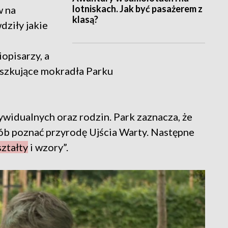
lotniskach. Jak być pasażerem z
w na
klasą?
dziły jakie
iopisarzy, a
ieszkujące mokradła Parku
ywidualnych oraz rodzin. Park zaznacza, że
sób poznać przyrodę Ujścia Warty. Następne
ztałty
i wzory”.