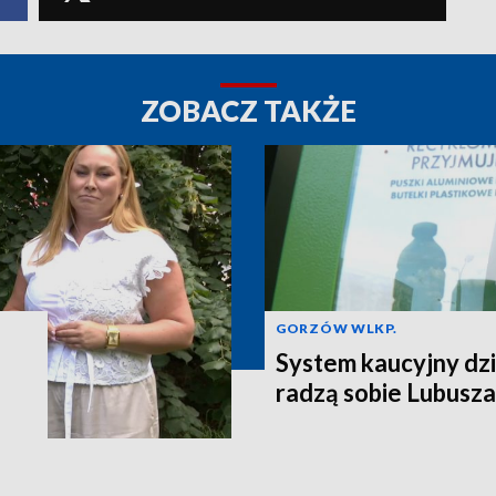
ZOBACZ TAKŻE
GORZÓW WLKP.
System kaucyjny dzi
radzą sobie Lubusza