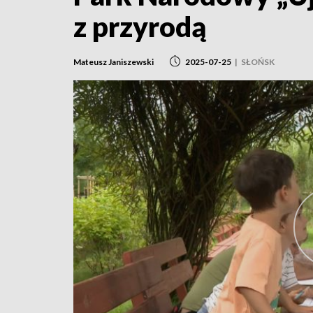
z przyrodą
Mateusz Janiszewski
2025-07-25
|
SŁOŃSK