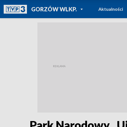
POWRÓT DO
GORZÓW WLKP.
Aktualności
TVP REGIONY
Park Narodowy „Uj