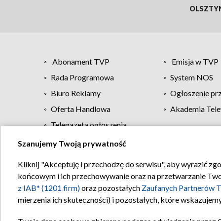
OLSZTY
Abonament TVP
Emisja w TVP
Rada Programowa
System NOS
Biuro Reklamy
Ogłoszenie pr
Oferta Handlowa
Akademia Tele
Telegazeta ogłoszenia
Szanujemy Twoją prywatność
Regulamin TVP
Kliknij "Akceptuję i przechodzę do serwisu", aby wyrazić zg
końcowym i ich przechowywanie oraz na przetwarzanie Twoich
z IAB* (1201 firm)
oraz pozostałych
Zaufanych Partnerów T
mierzenia ich skuteczności) i pozostałych, które wskazujemy