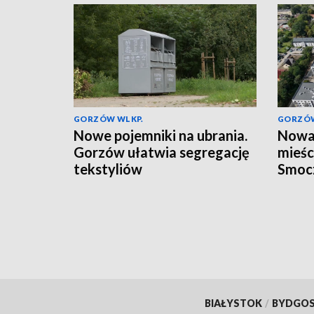
GORZÓW WLKP.
GORZÓW
Nowe pojemniki na ubrania.
Nowa 
Gorzów ułatwia segregację
mieśc
tekstyliów
Smoc
BIAŁYSTOK
/
BYDGO