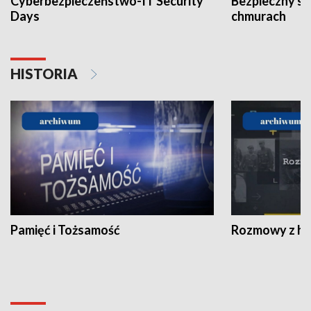
Cyberbezpieczeństwo-IT Security
Bezpieczny s
Days
chmurach
HISTORIA
Pamięć i Tożsamość
Rozmowy z his