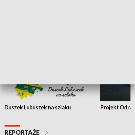
Kalejdoskop
Sołtys na med
WYPOCZYNEK I REKREACJA
Duszek Lubuszek na szlaku
Projekt Odra
REPORTAŻE