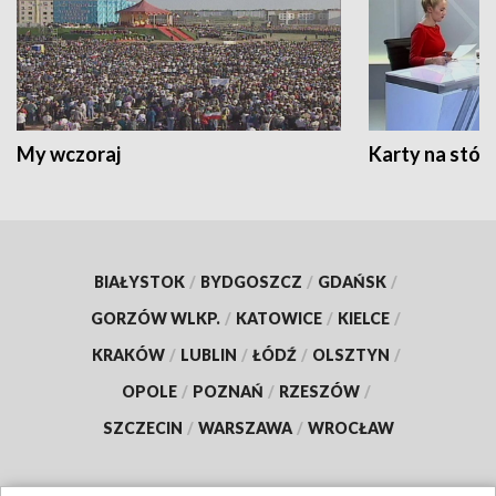
My wczoraj
Karty na stół:
BIAŁYSTOK
/
BYDGOSZCZ
/
GDAŃSK
/
GORZÓW WLKP.
/
KATOWICE
/
KIELCE
/
KRAKÓW
/
LUBLIN
/
ŁÓDŹ
/
OLSZTYN
/
OPOLE
/
POZNAŃ
/
RZESZÓW
/
SZCZECIN
/
WARSZAWA
/
WROCŁAW