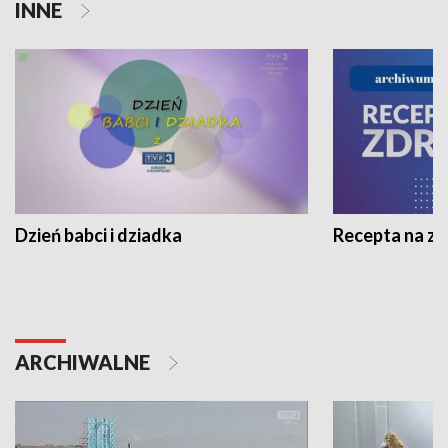
INNE
Dzień babci i dziadka
Recepta na z
ARCHIWALNE