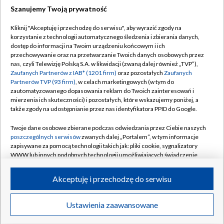
Szanujemy Twoją prywatność
Dołącz do nas:
Kliknij "Akceptuję i przechodzę do serwisu", aby wyrazić zgody na
korzystanie z technologii automatycznego śledzenia i zbierania danych,
TVP
dostęp do informacji na Twoim urządzeniu końcowym i ich
Abonament TVP
przechowywanie oraz na przetwarzanie Twoich danych osobowych przez
Regulamin TVP
nas, czyli Telewizję Polską S.A. w likwidacji (zwaną dalej również „TVP”),
Emisja w TVP
Polityka prywatności
Zaufanych Partnerów z IAB* (1201 firm)
oraz pozostałych
Zaufanych
Partnerów TVP (93 firm)
, w celach marketingowych (w tym do
Centrum informacji TVP
Moje zgody
zautomatyzowanego dopasowania reklam do Twoich zainteresowań i
mierzenia ich skuteczności) i pozostałych, które wskazujemy poniżej, a
Naziemna Telewizja Cyfrowa
Pomoc
także zgody na udostępnianie przez nas identyfikatora PPID do Google.
Sklep TVP
Biuro reklamy
Twoje dane osobowe zbierane podczas odwiedzania przez Ciebie naszych
Rada Programowa
Kontakt
poszczególnych serwisów
zwanych dalej „Portalem”, w tym informacje
zapisywane za pomocą technologii takich jak: pliki cookie, sygnalizatory
System NOS
WWW lub innych podobnych technologii umożliwiających świadczenie
dopasowanych i bezpiecznych usług, personalizację treści oraz reklam,
Informacje o nadawcy
Kanały
udostępnianie funkcji mediów społecznościowych oraz analizowanie
Akceptuję i przechodzę do serwisu
ruchu w Internecie.
Program dla prasy
©2026 Telewizja Polska S.A. w likwidacji
Biuro Reklamy
Twoje dane osobowe zbierane podczas odwiedzania przez Ciebie
Ustawienia zaawansowane
poszczególnych serwisów
na Portalu, takie jak adresy IP, identyfikatory
Ogłoszenie przetargowe
Twoich urządzeń końcowych i identyfikatory plików cookie, informacje o