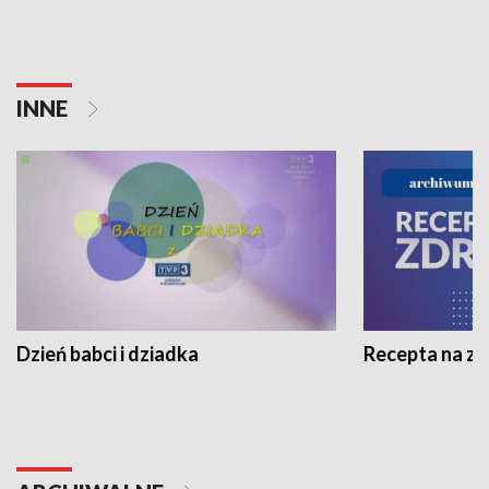
INNE
Dzień babci i dziadka
Recepta na z