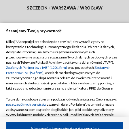
SZCZECIN
/
WARSZAWA
/
WROCŁAW
Szanujemy Twoją prywatność
Dołącz do nas:
Kliknij "Akceptuję i przechodzę do serwisu", aby wyrazić zgody na
korzystanie z technologii automatycznego śledzenia i zbierania danych,
TVP
dostęp do informacji na Twoim urządzeniu końcowym i ich
Abonament TVP
przechowywanie oraz na przetwarzanie Twoich danych osobowych przez
Regulamin TVP
nas, czyli Telewizję Polską S.A. w likwidacji (zwaną dalej również „TVP”),
Emisja w TVP
Polityka prywatności
Zaufanych Partnerów z IAB* (1201 firm)
oraz pozostałych
Zaufanych
Partnerów TVP (93 firm)
, w celach marketingowych (w tym do
Centrum informacji TVP
Moje zgody
zautomatyzowanego dopasowania reklam do Twoich zainteresowań i
mierzenia ich skuteczności) i pozostałych, które wskazujemy poniżej, a
Naziemna Telewizja Cyfrowa
Pomoc
także zgody na udostępnianie przez nas identyfikatora PPID do Google.
Sklep TVP
Biuro reklamy
Twoje dane osobowe zbierane podczas odwiedzania przez Ciebie naszych
Rada Programowa
Kontakt
poszczególnych serwisów
zwanych dalej „Portalem”, w tym informacje
zapisywane za pomocą technologii takich jak: pliki cookie, sygnalizatory
System NOS
WWW lub innych podobnych technologii umożliwiających świadczenie
dopasowanych i bezpiecznych usług, personalizację treści oraz reklam,
Informacje o nadawcy
Kanały
udostępnianie funkcji mediów społecznościowych oraz analizowanie
Akceptuję i przechodzę do serwisu