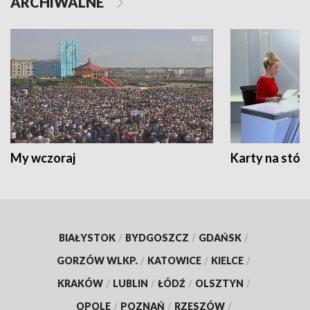
ARCHIWALNE
My wczoraj
Karty na stół:
BIAŁYSTOK
/
BYDGOSZCZ
/
GDAŃSK
/
GORZÓW WLKP.
/
KATOWICE
/
KIELCE
/
KRAKÓW
/
LUBLIN
/
ŁÓDŹ
/
OLSZTYN
/
OPOLE
/
POZNAŃ
/
RZESZÓW
/