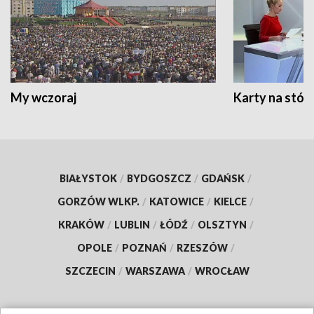
My wczoraj
Karty na stół:
BIAŁYSTOK
/
BYDGOSZCZ
/
GDAŃSK
/
GORZÓW WLKP.
/
KATOWICE
/
KIELCE
/
KRAKÓW
/
LUBLIN
/
ŁÓDŹ
/
OLSZTYN
/
OPOLE
/
POZNAŃ
/
RZESZÓW
/
SZCZECIN
/
WARSZAWA
/
WROCŁAW