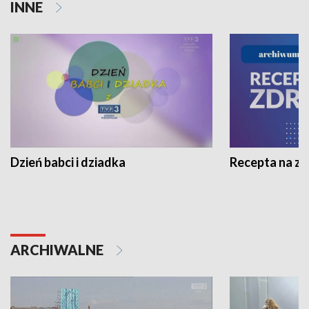
INNE
Dzień babci i dziadka
Recepta na z
ARCHIWALNE