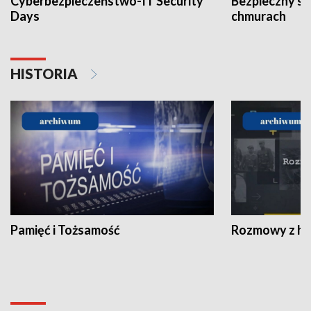
Cyberbezpieczeństwo-IT Security
Bezpieczny s
Days
chmurach
HISTORIA
Pamięć i Tożsamość
Rozmowy z his