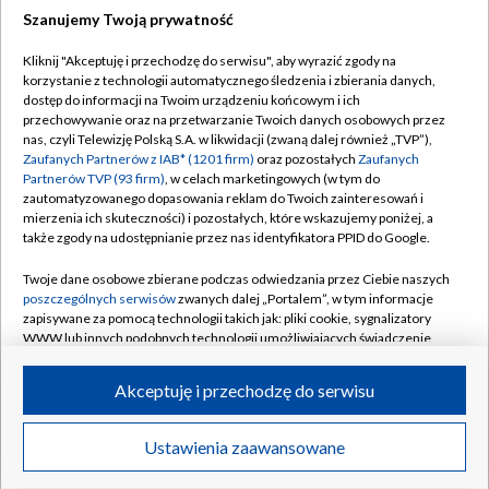
Szanujemy Twoją prywatność
Dołącz do nas:
Kliknij "Akceptuję i przechodzę do serwisu", aby wyrazić zgody na
korzystanie z technologii automatycznego śledzenia i zbierania danych,
TVP
dostęp do informacji na Twoim urządzeniu końcowym i ich
Abonament TVP
przechowywanie oraz na przetwarzanie Twoich danych osobowych przez
Regulamin TVP
nas, czyli Telewizję Polską S.A. w likwidacji (zwaną dalej również „TVP”),
Emisja w TVP
Polityka prywatności
Zaufanych Partnerów z IAB* (1201 firm)
oraz pozostałych
Zaufanych
Partnerów TVP (93 firm)
, w celach marketingowych (w tym do
Centrum informacji TVP
Moje zgody
zautomatyzowanego dopasowania reklam do Twoich zainteresowań i
mierzenia ich skuteczności) i pozostałych, które wskazujemy poniżej, a
Naziemna Telewizja Cyfrowa
Pomoc
także zgody na udostępnianie przez nas identyfikatora PPID do Google.
Sklep TVP
Biuro reklamy
Twoje dane osobowe zbierane podczas odwiedzania przez Ciebie naszych
Rada Programowa
Kontakt
poszczególnych serwisów
zwanych dalej „Portalem”, w tym informacje
zapisywane za pomocą technologii takich jak: pliki cookie, sygnalizatory
System NOS
WWW lub innych podobnych technologii umożliwiających świadczenie
dopasowanych i bezpiecznych usług, personalizację treści oraz reklam,
Informacje o nadawcy
Kanały
udostępnianie funkcji mediów społecznościowych oraz analizowanie
Akceptuję i przechodzę do serwisu
ruchu w Internecie.
Program dla prasy
©2026 Telewizja Polska S.A. w likwidacji
Biuro Reklamy
Twoje dane osobowe zbierane podczas odwiedzania przez Ciebie
Ustawienia zaawansowane
poszczególnych serwisów
na Portalu, takie jak adresy IP, identyfikatory
Ogłoszenie przetargowe
Twoich urządzeń końcowych i identyfikatory plików cookie, informacje o