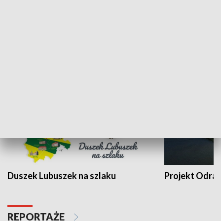
Kalejdoskop
Sołtys na med
WYPOCZYNEK I REKREACJA
Duszek Lubuszek na szlaku
Projekt Odra
REPORTAŻE