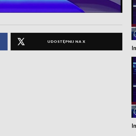
UDOSTĘPNIJ NA X
I
I