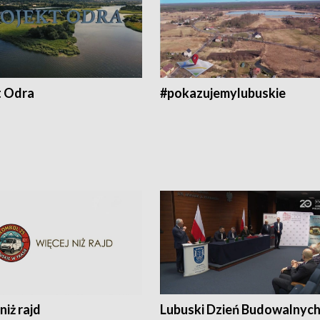
t Odra
#pokazujemylubuskie
niż rajd
Lubuski Dzień Budowalnyc