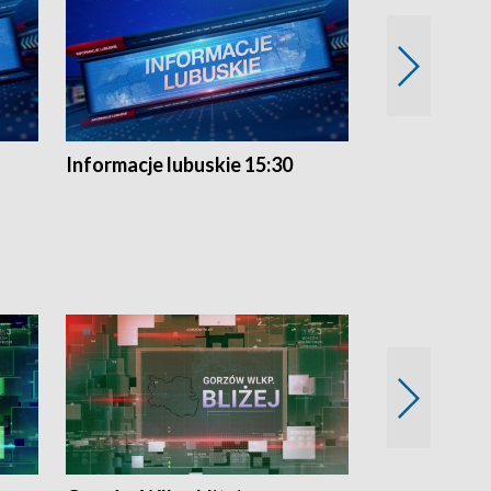
Informacje lubuskie 15:30
Przegląd ty