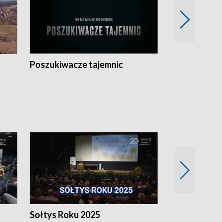
Poszukiwacze tajemnic
Kostrzyn na 
h
Sołtys Roku 2025
20 lat minęł