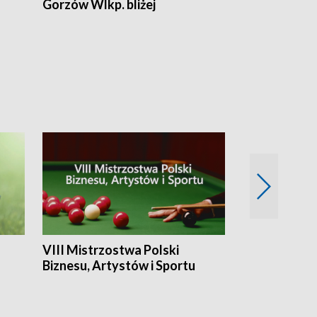
Gorzów Wlkp. bliżej
Lubuskie bliż
VIII Mistrzostwa Polski
Cztery kwar
Biznesu, Artystów i Sportu