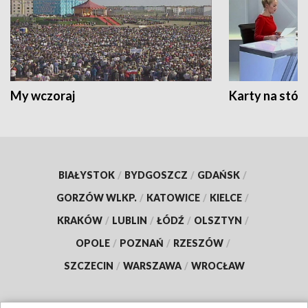
My wczoraj
Karty na stół:
BIAŁYSTOK
/
BYDGOSZCZ
/
GDAŃSK
/
GORZÓW WLKP.
/
KATOWICE
/
KIELCE
/
KRAKÓW
/
LUBLIN
/
ŁÓDŹ
/
OLSZTYN
/
OPOLE
/
POZNAŃ
/
RZESZÓW
/
SZCZECIN
/
WARSZAWA
/
WROCŁAW