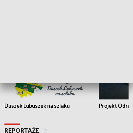
Kalejdoskop
Sołtys na med
WYPOCZYNEK I REKREACJA
Duszek Lubuszek na szlaku
Projekt Odra
REPORTAŻE