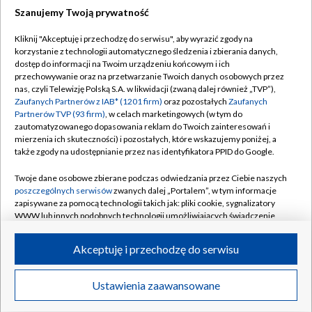
Szanujemy Twoją prywatność
Dołącz do nas:
Kliknij "Akceptuję i przechodzę do serwisu", aby wyrazić zgody na
korzystanie z technologii automatycznego śledzenia i zbierania danych,
TVP
dostęp do informacji na Twoim urządzeniu końcowym i ich
Abonament TVP
przechowywanie oraz na przetwarzanie Twoich danych osobowych przez
Regulamin TVP
nas, czyli Telewizję Polską S.A. w likwidacji (zwaną dalej również „TVP”),
Emisja w TVP
Polityka prywatności
Zaufanych Partnerów z IAB* (1201 firm)
oraz pozostałych
Zaufanych
Partnerów TVP (93 firm)
, w celach marketingowych (w tym do
Centrum informacji TVP
Moje zgody
zautomatyzowanego dopasowania reklam do Twoich zainteresowań i
mierzenia ich skuteczności) i pozostałych, które wskazujemy poniżej, a
Naziemna Telewizja Cyfrowa
Pomoc
także zgody na udostępnianie przez nas identyfikatora PPID do Google.
Sklep TVP
Biuro reklamy
Twoje dane osobowe zbierane podczas odwiedzania przez Ciebie naszych
Rada Programowa
Kontakt
poszczególnych serwisów
zwanych dalej „Portalem”, w tym informacje
zapisywane za pomocą technologii takich jak: pliki cookie, sygnalizatory
System NOS
WWW lub innych podobnych technologii umożliwiających świadczenie
dopasowanych i bezpiecznych usług, personalizację treści oraz reklam,
Informacje o nadawcy
Kanały
udostępnianie funkcji mediów społecznościowych oraz analizowanie
Akceptuję i przechodzę do serwisu
ruchu w Internecie.
Program dla prasy
©2026 Telewizja Polska S.A. w likwidacji
Biuro Reklamy
Twoje dane osobowe zbierane podczas odwiedzania przez Ciebie
Ustawienia zaawansowane
poszczególnych serwisów
na Portalu, takie jak adresy IP, identyfikatory
Ogłoszenie przetargowe
Twoich urządzeń końcowych i identyfikatory plików cookie, informacje o