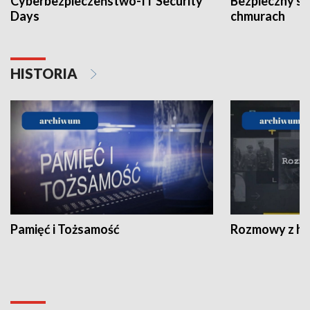
Cyberbezpieczeństwo-IT Security
Bezpieczny s
Days
chmurach
HISTORIA
Pamięć i Tożsamość
Rozmowy z his