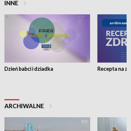
INNE
Dzień babci i dziadka
Recepta na z
ARCHIWALNE