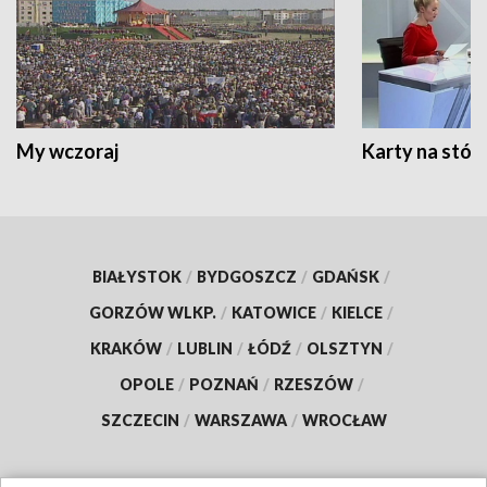
My wczoraj
Karty na stół:
BIAŁYSTOK
/
BYDGOSZCZ
/
GDAŃSK
/
GORZÓW WLKP.
/
KATOWICE
/
KIELCE
/
KRAKÓW
/
LUBLIN
/
ŁÓDŹ
/
OLSZTYN
/
OPOLE
/
POZNAŃ
/
RZESZÓW
/
SZCZECIN
/
WARSZAWA
/
WROCŁAW