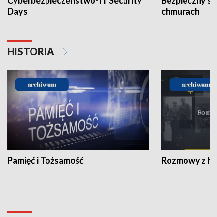
Cyberbezpieczeństwo-IT Security
Bezpieczny s
Days
chmurach
HISTORIA
Pamięć i Tożsamość
Rozmowy z his