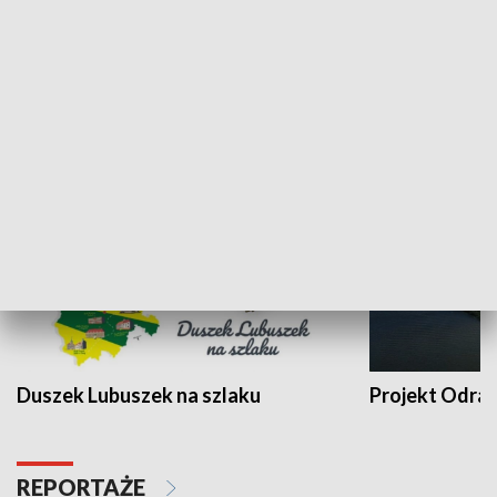
Kalejdoskop
Sołtys na med
WYPOCZYNEK I REKREACJA
Duszek Lubuszek na szlaku
Projekt Odra
REPORTAŻE