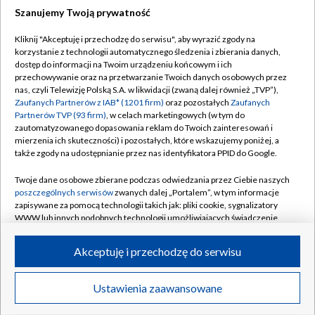
Szanujemy Twoją prywatność
Dołącz do nas:
Kliknij "Akceptuję i przechodzę do serwisu", aby wyrazić zgody na
korzystanie z technologii automatycznego śledzenia i zbierania danych,
TVP
dostęp do informacji na Twoim urządzeniu końcowym i ich
Abonament TVP
przechowywanie oraz na przetwarzanie Twoich danych osobowych przez
Regulamin TVP
nas, czyli Telewizję Polską S.A. w likwidacji (zwaną dalej również „TVP”),
Emisja w TVP
Polityka prywatności
Zaufanych Partnerów z IAB* (1201 firm)
oraz pozostałych
Zaufanych
Partnerów TVP (93 firm)
, w celach marketingowych (w tym do
Centrum informacji TVP
Moje zgody
zautomatyzowanego dopasowania reklam do Twoich zainteresowań i
mierzenia ich skuteczności) i pozostałych, które wskazujemy poniżej, a
Naziemna Telewizja Cyfrowa
Pomoc
także zgody na udostępnianie przez nas identyfikatora PPID do Google.
Sklep TVP
Biuro reklamy
Twoje dane osobowe zbierane podczas odwiedzania przez Ciebie naszych
Rada Programowa
Kontakt
poszczególnych serwisów
zwanych dalej „Portalem”, w tym informacje
zapisywane za pomocą technologii takich jak: pliki cookie, sygnalizatory
System NOS
WWW lub innych podobnych technologii umożliwiających świadczenie
dopasowanych i bezpiecznych usług, personalizację treści oraz reklam,
Informacje o nadawcy
Kanały
udostępnianie funkcji mediów społecznościowych oraz analizowanie
Akceptuję i przechodzę do serwisu
ruchu w Internecie.
Program dla prasy
©2026 Telewizja Polska S.A. w likwidacji
Biuro Reklamy
Twoje dane osobowe zbierane podczas odwiedzania przez Ciebie
Ustawienia zaawansowane
poszczególnych serwisów
na Portalu, takie jak adresy IP, identyfikatory
Ogłoszenie przetargowe
Twoich urządzeń końcowych i identyfikatory plików cookie, informacje o