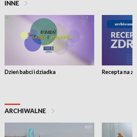
INNE
Dzień babci i dziadka
Recepta na z
ARCHIWALNE