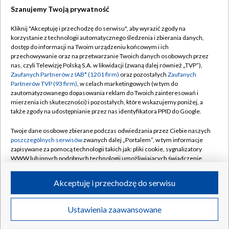
Szanujemy Twoją prywatność
Dołącz do nas:
Kliknij "Akceptuję i przechodzę do serwisu", aby wyrazić zgody na
korzystanie z technologii automatycznego śledzenia i zbierania danych,
TVP
dostęp do informacji na Twoim urządzeniu końcowym i ich
Abonament TVP
przechowywanie oraz na przetwarzanie Twoich danych osobowych przez
Regulamin TVP
nas, czyli Telewizję Polską S.A. w likwidacji (zwaną dalej również „TVP”),
Emisja w TVP
Polityka prywatności
Zaufanych Partnerów z IAB* (1201 firm)
oraz pozostałych
Zaufanych
Partnerów TVP (93 firm)
, w celach marketingowych (w tym do
Centrum informacji TVP
Moje zgody
zautomatyzowanego dopasowania reklam do Twoich zainteresowań i
mierzenia ich skuteczności) i pozostałych, które wskazujemy poniżej, a
Naziemna Telewizja Cyfrowa
Pomoc
także zgody na udostępnianie przez nas identyfikatora PPID do Google.
Sklep TVP
Biuro reklamy
Twoje dane osobowe zbierane podczas odwiedzania przez Ciebie naszych
Rada Programowa
Kontakt
poszczególnych serwisów
zwanych dalej „Portalem”, w tym informacje
zapisywane za pomocą technologii takich jak: pliki cookie, sygnalizatory
System NOS
WWW lub innych podobnych technologii umożliwiających świadczenie
dopasowanych i bezpiecznych usług, personalizację treści oraz reklam,
Informacje o nadawcy
Kanały
udostępnianie funkcji mediów społecznościowych oraz analizowanie
Akceptuję i przechodzę do serwisu
ruchu w Internecie.
Program dla prasy
©2026 Telewizja Polska S.A. w likwidacji
Biuro Reklamy
Twoje dane osobowe zbierane podczas odwiedzania przez Ciebie
Ustawienia zaawansowane
poszczególnych serwisów
na Portalu, takie jak adresy IP, identyfikatory
Ogłoszenie przetargowe
Twoich urządzeń końcowych i identyfikatory plików cookie, informacje o