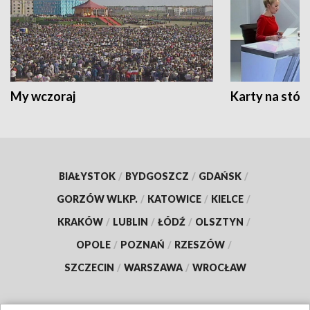
My wczoraj
Karty na stół:
BIAŁYSTOK
/
BYDGOSZCZ
/
GDAŃSK
/
GORZÓW WLKP.
/
KATOWICE
/
KIELCE
/
KRAKÓW
/
LUBLIN
/
ŁÓDŹ
/
OLSZTYN
/
OPOLE
/
POZNAŃ
/
RZESZÓW
/
SZCZECIN
/
WARSZAWA
/
WROCŁAW