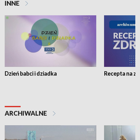
INNE
Dzień babci i dziadka
Recepta na z
ARCHIWALNE