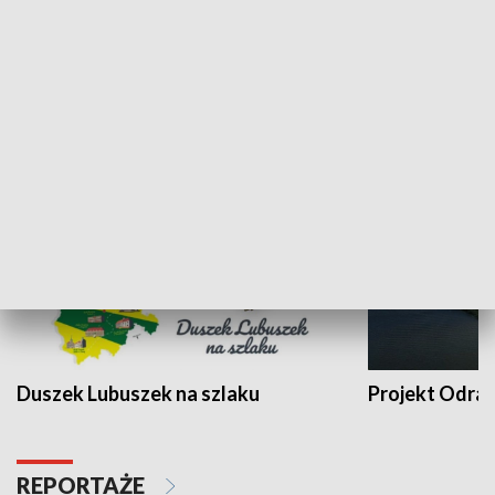
Kalejdoskop
Sołtys na med
WYPOCZYNEK I REKREACJA
Duszek Lubuszek na szlaku
Projekt Odra
REPORTAŻE