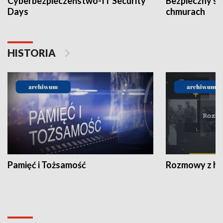
Cyberbezpieczeństwo-IT Security
Bezpieczny s
Days
chmurach
HISTORIA
Pamięć i Tożsamość
Rozmowy z his