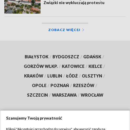
Związki nie wykluczają protestu
ZOBACZ WIĘCEJ
BIAŁYSTOK
/
BYDGOSZCZ
/
GDAŃSK
/
GORZÓW WLKP.
/
KATOWICE
/
KIELCE
/
KRAKÓW
/
LUBLIN
/
ŁÓDŹ
/
OLSZTYN
/
OPOLE
/
POZNAŃ
/
RZESZÓW
/
SZCZECIN
/
WARSZAWA
/
WROCŁAW
Szanujemy Twoją prywatność
Dołącz do nas:
Kliknij "Akceptuję i przechodzę do serwisu", aby wyrazić zgody na