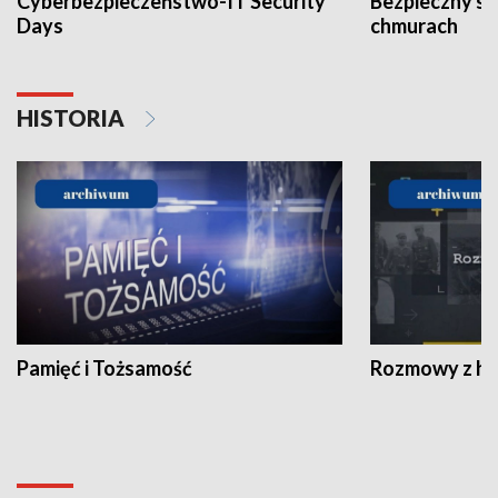
Cyberbezpieczeństwo-IT Security
Bezpieczny s
Days
chmurach
HISTORIA
Pamięć i Tożsamość
Rozmowy z his