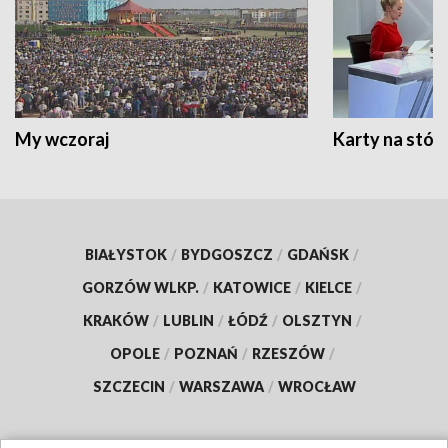
My wczoraj
Karty na stół:
BIAŁYSTOK
/
BYDGOSZCZ
/
GDAŃSK
/
GORZÓW WLKP.
/
KATOWICE
/
KIELCE
/
KRAKÓW
/
LUBLIN
/
ŁÓDŹ
/
OLSZTYN
/
OPOLE
/
POZNAŃ
/
RZESZÓW
/
SZCZECIN
/
WARSZAWA
/
WROCŁAW