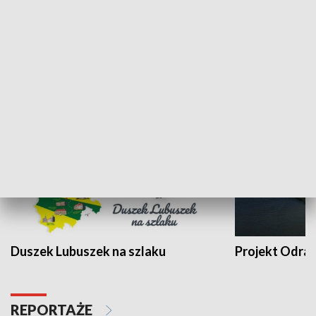
Kalejdoskop
Sołtys na med
WYPOCZYNEK I REKREACJA
Duszek Lubuszek na szlaku
Projekt Odra
REPORTAŻE