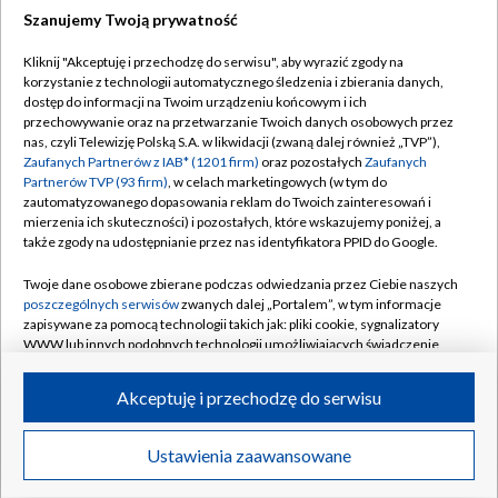
Szanujemy Twoją prywatność
Dołącz do nas:
Kliknij "Akceptuję i przechodzę do serwisu", aby wyrazić zgody na
korzystanie z technologii automatycznego śledzenia i zbierania danych,
TVP
dostęp do informacji na Twoim urządzeniu końcowym i ich
Abonament TVP
przechowywanie oraz na przetwarzanie Twoich danych osobowych przez
Regulamin TVP
nas, czyli Telewizję Polską S.A. w likwidacji (zwaną dalej również „TVP”),
Emisja w TVP
Polityka prywatności
Zaufanych Partnerów z IAB* (1201 firm)
oraz pozostałych
Zaufanych
Partnerów TVP (93 firm)
, w celach marketingowych (w tym do
Centrum informacji TVP
Moje zgody
zautomatyzowanego dopasowania reklam do Twoich zainteresowań i
mierzenia ich skuteczności) i pozostałych, które wskazujemy poniżej, a
Naziemna Telewizja Cyfrowa
Pomoc
także zgody na udostępnianie przez nas identyfikatora PPID do Google.
Sklep TVP
Biuro reklamy
Twoje dane osobowe zbierane podczas odwiedzania przez Ciebie naszych
Rada Programowa
Kontakt
poszczególnych serwisów
zwanych dalej „Portalem”, w tym informacje
zapisywane za pomocą technologii takich jak: pliki cookie, sygnalizatory
System NOS
WWW lub innych podobnych technologii umożliwiających świadczenie
dopasowanych i bezpiecznych usług, personalizację treści oraz reklam,
Informacje o nadawcy
Kanały
udostępnianie funkcji mediów społecznościowych oraz analizowanie
Akceptuję i przechodzę do serwisu
ruchu w Internecie.
Program dla prasy
©2026 Telewizja Polska S.A. w likwidacji
Biuro Reklamy
Twoje dane osobowe zbierane podczas odwiedzania przez Ciebie
Ustawienia zaawansowane
poszczególnych serwisów
na Portalu, takie jak adresy IP, identyfikatory
Ogłoszenie przetargowe
Twoich urządzeń końcowych i identyfikatory plików cookie, informacje o