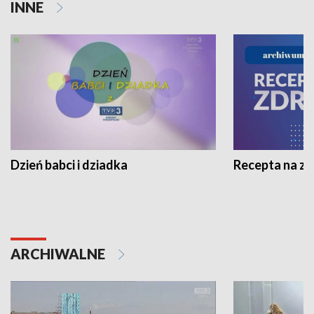
INNE
Dzień babci i dziadka
Recepta na z
ARCHIWALNE