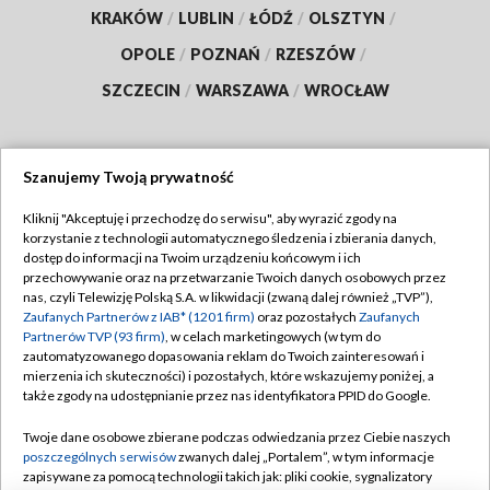
KRAKÓW
/
LUBLIN
/
ŁÓDŹ
/
OLSZTYN
/
OPOLE
/
POZNAŃ
/
RZESZÓW
/
SZCZECIN
/
WARSZAWA
/
WROCŁAW
Szanujemy Twoją prywatność
Dołącz do nas:
Kliknij "Akceptuję i przechodzę do serwisu", aby wyrazić zgody na
korzystanie z technologii automatycznego śledzenia i zbierania danych,
TVP
dostęp do informacji na Twoim urządzeniu końcowym i ich
Abonament TVP
przechowywanie oraz na przetwarzanie Twoich danych osobowych przez
Regulamin TVP
nas, czyli Telewizję Polską S.A. w likwidacji (zwaną dalej również „TVP”),
Emisja w TVP
Polityka prywatności
Zaufanych Partnerów z IAB* (1201 firm)
oraz pozostałych
Zaufanych
Partnerów TVP (93 firm)
, w celach marketingowych (w tym do
Centrum informacji TVP
Moje zgody
zautomatyzowanego dopasowania reklam do Twoich zainteresowań i
mierzenia ich skuteczności) i pozostałych, które wskazujemy poniżej, a
Naziemna Telewizja Cyfrowa
Pomoc
także zgody na udostępnianie przez nas identyfikatora PPID do Google.
Sklep TVP
Biuro reklamy
Twoje dane osobowe zbierane podczas odwiedzania przez Ciebie naszych
Rada Programowa
Kontakt
poszczególnych serwisów
zwanych dalej „Portalem”, w tym informacje
zapisywane za pomocą technologii takich jak: pliki cookie, sygnalizatory
System NOS