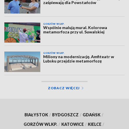
zaśpiewają dla Powstańców
GORZÓW WLKP.
Wspólnie malują mural. Kolorowa
metamorfoza przy ul. Suwalskiej
GORZÓW WLKP.
Miliony na modernizację. Amfiteatr w
Lubsku przejdzie metamorfozę
ZOBACZ WIĘCEJ
BIAŁYSTOK
/
BYDGOSZCZ
/
GDAŃSK
/
GORZÓW WLKP.
/
KATOWICE
/
KIELCE
/