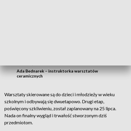
gdzie dzieci mogą połączyć artystyczną pasję z ważnym
motywacyjnym przesłaniem.
Glina to najbardziej naturalny sposób
wyrażania siebie artystycznie. Talerzyki,
które dziś wykonamy, będą zawierały
motywujące hasła – wszystko, co w
trudnej chwili podniesie nas na duchu
Ada Bednarek – instruktorka warsztatów
ceramicznych
Warsztaty skierowane są do dzieci i młodzieży w wieku
szkolnym i odbywają się dwuetapowo. Drugi etap,
poświęcony szkliwieniu, został zaplanowany na 25 lipca.
Nada on finalny wygląd i trwałość stworzonym dziś
przedmiotom.