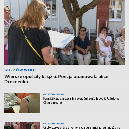
GORZÓW WLKP.
Wiersze opuściły książki. Poezja opanowała ulice
Drezdenka
GORZÓW WLKP.
Książka, cisza i kawa. Silent Book Club w
Gorzowie
GORZÓW WLKP.
Gdy zawyją syreny, rozbrzmią pieśni. Żary