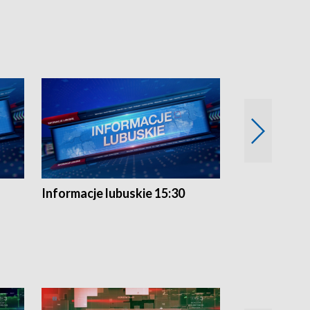
Informacje lubuskie 15:30
Przegląd ty