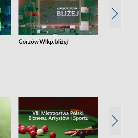
Gorzów Wlkp. bliżej
Lubuskie bliż