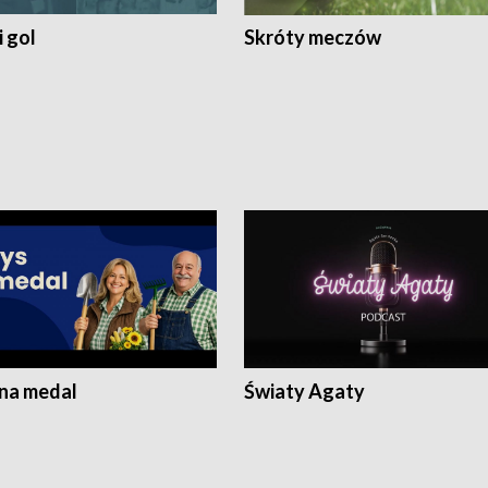
 gol
Skróty meczów
 na medal
Światy Agaty