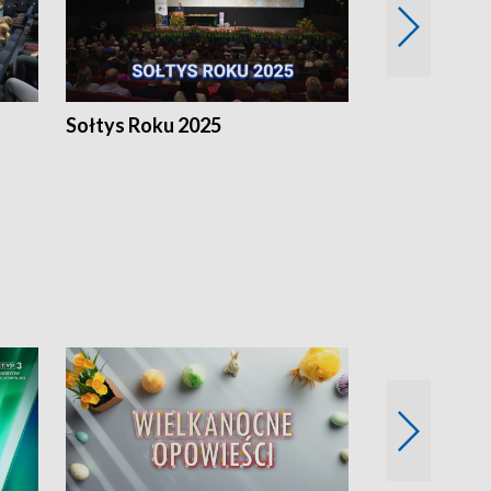
h
Sołtys Roku 2025
20 lat minęł
Wlkp.