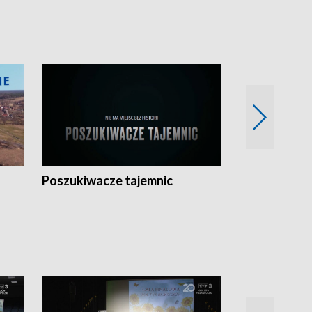
Poszukiwacze tajemnic
Kostrzyn na 