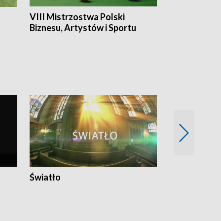
VIII Mistrzostwa Polski
Cztery kwar
Biznesu, Artystów i Sportu
Światło
Nowy adres