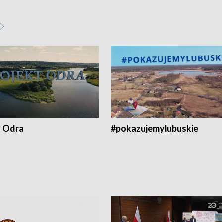
t Odra
#pokazujemylubuskie