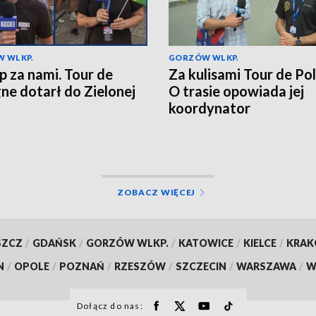
 WLKP.
GORZÓW WLKP.
ap za nami. Tour de
Za kulisami Tour de Po
ne dotarł do Zielonej
O trasie opowiada jej
koordynator
ZOBACZ WIĘCEJ
SZCZ
/
GDAŃSK
/
GORZÓW WLKP.
/
KATOWICE
/
KIELCE
/
KRA
N
/
OPOLE
/
POZNAŃ
/
RZESZÓW
/
SZCZECIN
/
WARSZAWA
/
W
Dołącz do nas: