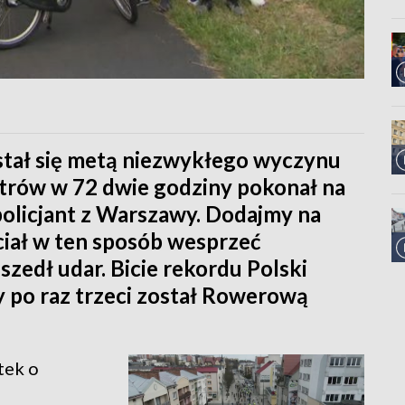
tał się metą niezwykłego wyczynu
trów w 72 dwie godziny pokonał na
olicjant z Warszawy. Dodajmy na
iał w ten sposób wesprzeć
eszedł udar. Bicie rekordu Polski
y po raz trzeci został Rowerową
tek o