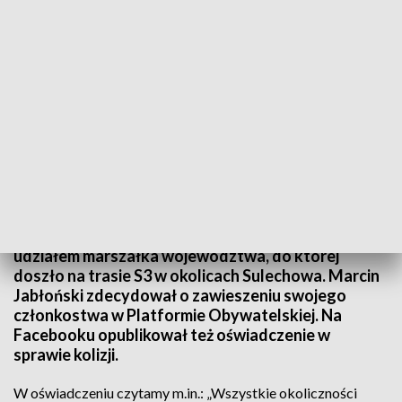
Informacje Lubuskie, 27.06.2025
Wracamy do wczorajszej kolizji drogowej z
udziałem marszałka województwa, do której
doszło na trasie S3 w okolicach Sulechowa. Marcin
Jabłoński zdecydował o zawieszeniu swojego
członkostwa w Platformie Obywatelskiej. Na
Facebooku opublikował też oświadczenie w
sprawie kolizji.
W oświadczeniu czytamy m.in.: „Wszystkie okoliczności