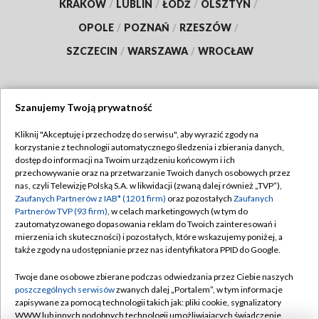
KRAKÓW
/
LUBLIN
/
ŁÓDŹ
/
OLSZTYN
/
OPOLE
/
POZNAŃ
/
RZESZÓW
/
SZCZECIN
/
WARSZAWA
/
WROCŁAW
Szanujemy Twoją prywatność
Dołącz do nas:
Kliknij "Akceptuję i przechodzę do serwisu", aby wyrazić zgody na
korzystanie z technologii automatycznego śledzenia i zbierania danych,
TVP
dostęp do informacji na Twoim urządzeniu końcowym i ich
Abonament TVP
przechowywanie oraz na przetwarzanie Twoich danych osobowych przez
Regulamin TVP
nas, czyli Telewizję Polską S.A. w likwidacji (zwaną dalej również „TVP”),
Emisja w TVP
Polityka prywatności
Zaufanych Partnerów z IAB* (1201 firm)
oraz pozostałych
Zaufanych
Partnerów TVP (93 firm)
, w celach marketingowych (w tym do
Centrum informacji TVP
Moje zgody
zautomatyzowanego dopasowania reklam do Twoich zainteresowań i
mierzenia ich skuteczności) i pozostałych, które wskazujemy poniżej, a
Naziemna Telewizja Cyfrowa
Pomoc
także zgody na udostępnianie przez nas identyfikatora PPID do Google.
Sklep TVP
Biuro reklamy
Twoje dane osobowe zbierane podczas odwiedzania przez Ciebie naszych
Rada Programowa
Kontakt
poszczególnych serwisów
zwanych dalej „Portalem”, w tym informacje
zapisywane za pomocą technologii takich jak: pliki cookie, sygnalizatory
System NOS
WWW lub innych podobnych technologii umożliwiających świadczenie