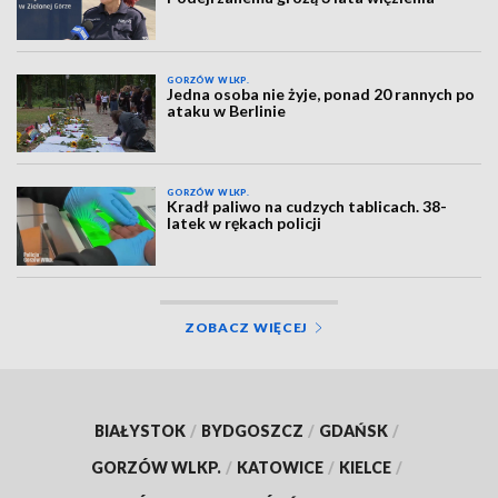
GORZÓW WLKP.
Jedna osoba nie żyje, ponad 20 rannych po
ataku w Berlinie
GORZÓW WLKP.
Kradł paliwo na cudzych tablicach. 38-
latek w rękach policji
ZOBACZ WIĘCEJ
BIAŁYSTOK
/
BYDGOSZCZ
/
GDAŃSK
/
GORZÓW WLKP.
/
KATOWICE
/
KIELCE
/