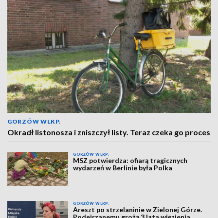
GORZÓW WLKP.
Okradł listonosza i zniszczył listy. Teraz czeka go proces
GORZÓW WLKP.
MSZ potwierdza: ofiarą tragicznych
wydarzeń w Berlinie była Polka
GORZÓW WLKP.
Areszt po strzelaninie w Zielonej Górze.
Podejrzanemu grożą 3 lata więzienia