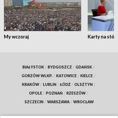
My wczoraj
Karty na stół:
BIAŁYSTOK
/
BYDGOSZCZ
/
GDAŃSK
/
GORZÓW WLKP.
/
KATOWICE
/
KIELCE
/
KRAKÓW
/
LUBLIN
/
ŁÓDŹ
/
OLSZTYN
/
OPOLE
/
POZNAŃ
/
RZESZÓW
/
SZCZECIN
/
WARSZAWA
/
WROCŁAW