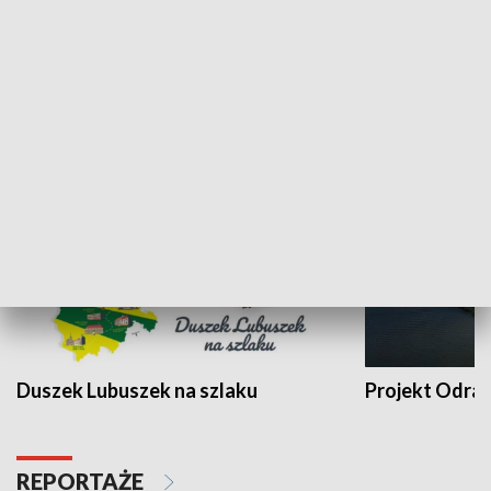
Kalejdoskop
Sołtys na med
WYPOCZYNEK I REKREACJA
Duszek Lubuszek na szlaku
Projekt Odra
REPORTAŻE