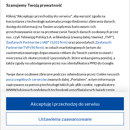
Szanujemy Twoją prywatność
Dołącz do nas:
Kliknij "Akceptuję i przechodzę do serwisu", aby wyrazić zgody na
korzystanie z technologii automatycznego śledzenia i zbierania danych,
TVP
dostęp do informacji na Twoim urządzeniu końcowym i ich
Abonament TVP
przechowywanie oraz na przetwarzanie Twoich danych osobowych przez
Regulamin TVP
nas, czyli Telewizję Polską S.A. w likwidacji (zwaną dalej również „TVP”),
Emisja w TVP
Polityka prywatności
Zaufanych Partnerów z IAB* (1201 firm)
oraz pozostałych
Zaufanych
Partnerów TVP (93 firm)
, w celach marketingowych (w tym do
Centrum informacji TVP
Moje zgody
zautomatyzowanego dopasowania reklam do Twoich zainteresowań i
mierzenia ich skuteczności) i pozostałych, które wskazujemy poniżej, a
Naziemna Telewizja Cyfrowa
Pomoc
także zgody na udostępnianie przez nas identyfikatora PPID do Google.
Sklep TVP
Biuro reklamy
Twoje dane osobowe zbierane podczas odwiedzania przez Ciebie naszych
Rada Programowa
Kontakt
poszczególnych serwisów
zwanych dalej „Portalem”, w tym informacje
zapisywane za pomocą technologii takich jak: pliki cookie, sygnalizatory
System NOS
WWW lub innych podobnych technologii umożliwiających świadczenie
dopasowanych i bezpiecznych usług, personalizację treści oraz reklam,
Informacje o nadawcy
Kanały
udostępnianie funkcji mediów społecznościowych oraz analizowanie
Akceptuję i przechodzę do serwisu
ruchu w Internecie.
Program dla prasy
©2026 Telewizja Polska S.A. w likwidacji
Biuro Reklamy
Twoje dane osobowe zbierane podczas odwiedzania przez Ciebie
Ustawienia zaawansowane
poszczególnych serwisów
na Portalu, takie jak adresy IP, identyfikatory
Ogłoszenie przetargowe
Twoich urządzeń końcowych i identyfikatory plików cookie, informacje o