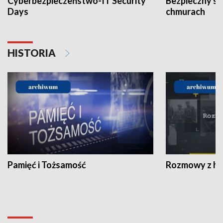
Cyberbezpieczeństwo-IT Security
Bezpieczny s
Days
chmurach
HISTORIA
Pamięć i Tożsamość
Rozmowy z his