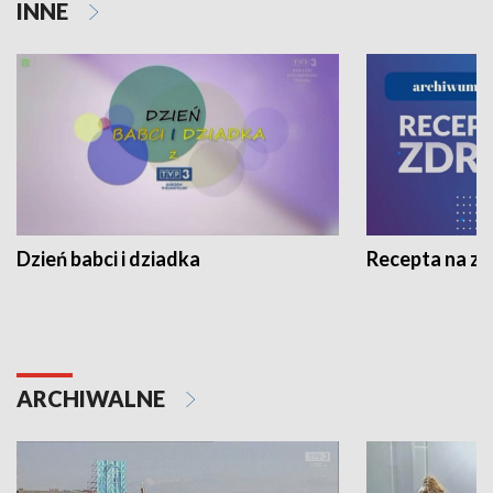
INNE
Dzień babci i dziadka
Recepta na z
ARCHIWALNE