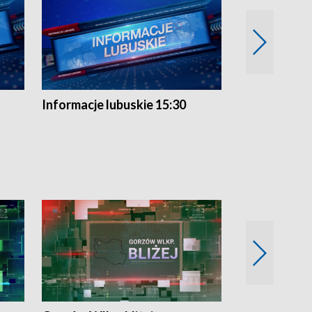
Informacje lubuskie 15:30
Przegląd ty