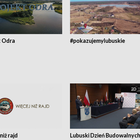
t Odra
#pokazujemylubuskie
niż rajd
Lubuski Dzień Budowalnyc