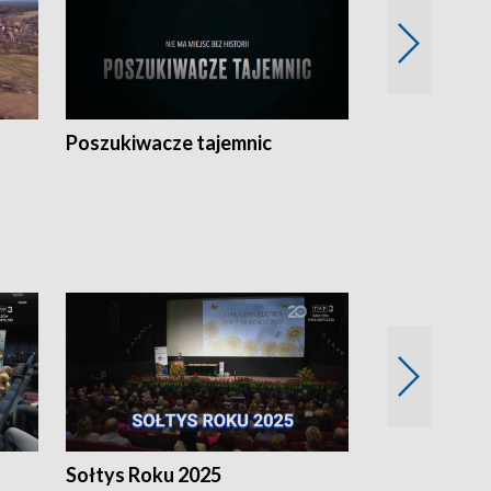
Poszukiwacze tajemnic
Kostrzyn na 
h
Sołtys Roku 2025
20 lat minęł