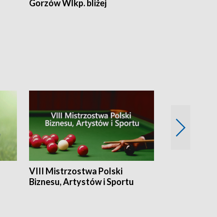
Gorzów Wlkp. bliżej
Lubuskie bliż
VIII Mistrzostwa Polski
Cztery kwar
Biznesu, Artystów i Sportu