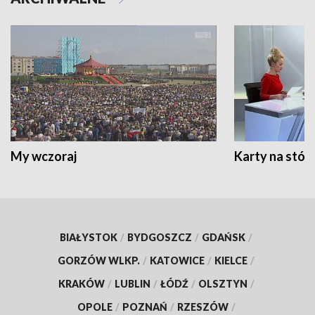
My wczoraj
Karty na stół:
BIAŁYSTOK
/
BYDGOSZCZ
/
GDAŃSK
/
GORZÓW WLKP.
/
KATOWICE
/
KIELCE
/
KRAKÓW
/
LUBLIN
/
ŁÓDŹ
/
OLSZTYN
/
OPOLE
/
POZNAŃ
/
RZESZÓW
/