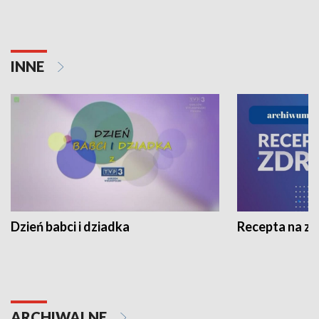
INNE
Dzień babci i dziadka
Recepta na z
ARCHIWALNE