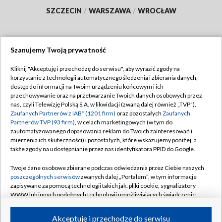
SZCZECIN
/
WARSZAWA
/
WROCŁAW
Szanujemy Twoją prywatność
Dołącz do nas:
Kliknij "Akceptuję i przechodzę do serwisu", aby wyrazić zgody na
korzystanie z technologii automatycznego śledzenia i zbierania danych,
TVP
dostęp do informacji na Twoim urządzeniu końcowym i ich
Abonament TVP
przechowywanie oraz na przetwarzanie Twoich danych osobowych przez
Regulamin TVP
nas, czyli Telewizję Polską S.A. w likwidacji (zwaną dalej również „TVP”),
Emisja w TVP
Polityka prywatności
Zaufanych Partnerów z IAB* (1201 firm)
oraz pozostałych
Zaufanych
Partnerów TVP (93 firm)
, w celach marketingowych (w tym do
Centrum informacji TVP
Moje zgody
zautomatyzowanego dopasowania reklam do Twoich zainteresowań i
mierzenia ich skuteczności) i pozostałych, które wskazujemy poniżej, a
Naziemna Telewizja Cyfrowa
Pomoc
także zgody na udostępnianie przez nas identyfikatora PPID do Google.
Sklep TVP
Biuro reklamy
Twoje dane osobowe zbierane podczas odwiedzania przez Ciebie naszych
Rada Programowa
Kontakt
poszczególnych serwisów
zwanych dalej „Portalem”, w tym informacje
zapisywane za pomocą technologii takich jak: pliki cookie, sygnalizatory
System NOS
WWW lub innych podobnych technologii umożliwiających świadczenie
dopasowanych i bezpiecznych usług, personalizację treści oraz reklam,
Informacje o nadawcy
Kanały
udostępnianie funkcji mediów społecznościowych oraz analizowanie
Akceptuję i przechodzę do serwisu
ruchu w Internecie.