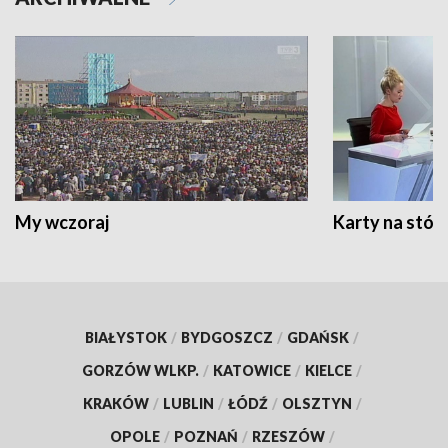
My wczoraj
Karty na stół:
BIAŁYSTOK
/
BYDGOSZCZ
/
GDAŃSK
/
GORZÓW WLKP.
/
KATOWICE
/
KIELCE
/
KRAKÓW
/
LUBLIN
/
ŁÓDŹ
/
OLSZTYN
/
OPOLE
/
POZNAŃ
/
RZESZÓW
/