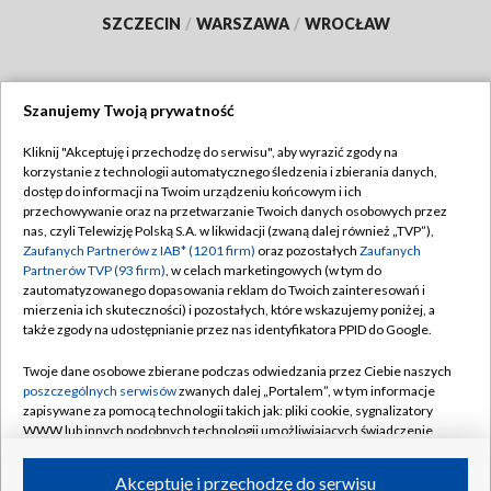
SZCZECIN
/
WARSZAWA
/
WROCŁAW
Szanujemy Twoją prywatność
Dołącz do nas:
Kliknij "Akceptuję i przechodzę do serwisu", aby wyrazić zgody na
korzystanie z technologii automatycznego śledzenia i zbierania danych,
TVP
dostęp do informacji na Twoim urządzeniu końcowym i ich
Abonament TVP
przechowywanie oraz na przetwarzanie Twoich danych osobowych przez
Regulamin TVP
nas, czyli Telewizję Polską S.A. w likwidacji (zwaną dalej również „TVP”),
Emisja w TVP
Polityka prywatności
Zaufanych Partnerów z IAB* (1201 firm)
oraz pozostałych
Zaufanych
Partnerów TVP (93 firm)
, w celach marketingowych (w tym do
Centrum informacji TVP
Moje zgody
zautomatyzowanego dopasowania reklam do Twoich zainteresowań i
mierzenia ich skuteczności) i pozostałych, które wskazujemy poniżej, a
Naziemna Telewizja Cyfrowa
Pomoc
także zgody na udostępnianie przez nas identyfikatora PPID do Google.
Sklep TVP
Biuro reklamy
Twoje dane osobowe zbierane podczas odwiedzania przez Ciebie naszych
Rada Programowa
Kontakt
poszczególnych serwisów
zwanych dalej „Portalem”, w tym informacje
zapisywane za pomocą technologii takich jak: pliki cookie, sygnalizatory
System NOS
WWW lub innych podobnych technologii umożliwiających świadczenie
dopasowanych i bezpiecznych usług, personalizację treści oraz reklam,
Informacje o nadawcy
Kanały
udostępnianie funkcji mediów społecznościowych oraz analizowanie
Akceptuję i przechodzę do serwisu
ruchu w Internecie.