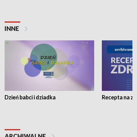
INNE
Dzień babci i dziadka
Recepta na z
ARCHIWALNE