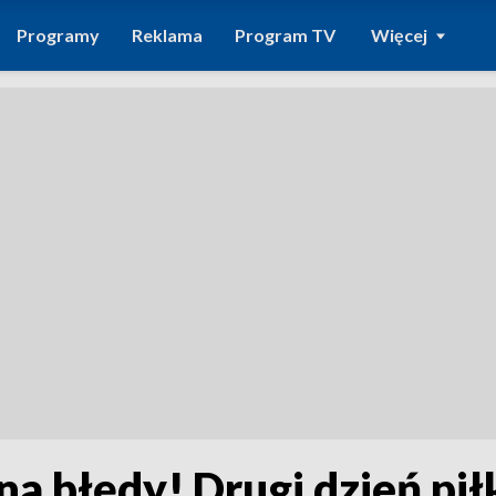
Programy
Reklama
Program TV
Więcej
na błędy! Drugi dzień pił