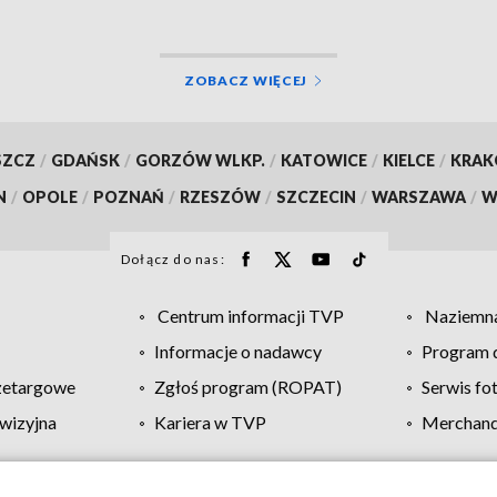
ZOBACZ WIĘCEJ
SZCZ
/
GDAŃSK
/
GORZÓW WLKP.
/
KATOWICE
/
KIELCE
/
KRA
N
/
OPOLE
/
POZNAŃ
/
RZESZÓW
/
SZCZECIN
/
WARSZAWA
/
W
Dołącz do nas:
Centrum informacji TVP
Naziemna
Informacje o nadawcy
Program d
zetargowe
Zgłoś program (ROPAT)
Serwis fo
wizyjna
Kariera w TVP
Merchandi