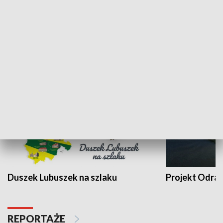
Kalejdoskop
Sołtys na med
WYPOCZYNEK I REKREACJA
Duszek Lubuszek na szlaku
Projekt Odra
REPORTAŻE