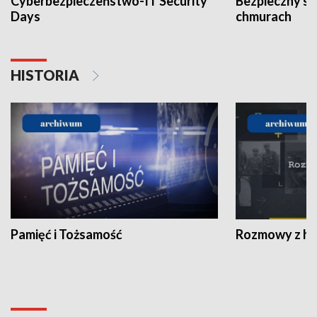
Cyberbezpieczeństwo-IT Security
Bezpieczny s
Days
chmurach
HISTORIA
Pamięć i Tożsamość
Rozmowy z his