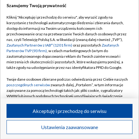
Szanujemy Twoją prywatność
Dołącz do nas:
Kliknij "Akceptuję i przechodzę do serwisu", aby wyrazić zgody na
korzystanie z technologii automatycznego śledzenia i zbierania danych,
TVP
dostęp do informacji na Twoim urządzeniu końcowym i ich
Abonament TVP
przechowywanie oraz na przetwarzanie Twoich danych osobowych przez
Regulamin TVP
nas, czyli Telewizję Polską S.A. w likwidacji (zwaną dalej również „TVP”),
Emisja w TVP
Polityka prywatności
Zaufanych Partnerów z IAB* (1201 firm)
oraz pozostałych
Zaufanych
Partnerów TVP (93 firm)
, w celach marketingowych (w tym do
Centrum informacji TVP
Moje zgody
zautomatyzowanego dopasowania reklam do Twoich zainteresowań i
mierzenia ich skuteczności) i pozostałych, które wskazujemy poniżej, a
Naziemna Telewizja Cyfrowa
Pomoc
także zgody na udostępnianie przez nas identyfikatora PPID do Google.
Sklep TVP
Biuro reklamy
Twoje dane osobowe zbierane podczas odwiedzania przez Ciebie naszych
Rada Programowa
Kontakt
poszczególnych serwisów
zwanych dalej „Portalem”, w tym informacje
zapisywane za pomocą technologii takich jak: pliki cookie, sygnalizatory
System NOS
WWW lub innych podobnych technologii umożliwiających świadczenie
dopasowanych i bezpiecznych usług, personalizację treści oraz reklam,
Informacje o nadawcy
Kanały
udostępnianie funkcji mediów społecznościowych oraz analizowanie
Akceptuję i przechodzę do serwisu
ruchu w Internecie.
Program dla prasy
©2026 Telewizja Polska S.A. w likwidacji
Biuro Reklamy
Twoje dane osobowe zbierane podczas odwiedzania przez Ciebie
Ustawienia zaawansowane
poszczególnych serwisów
na Portalu, takie jak adresy IP, identyfikatory
Ogłoszenie przetargowe
Twoich urządzeń końcowych i identyfikatory plików cookie, informacje o