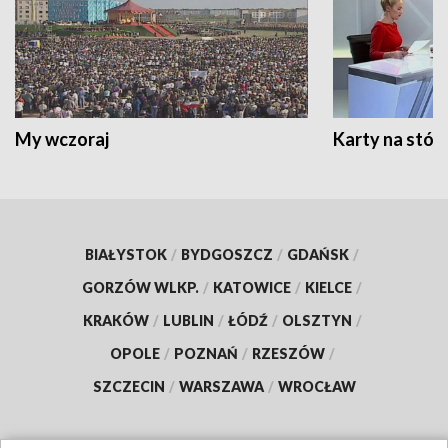
My wczoraj
Karty na stół:
BIAŁYSTOK
/
BYDGOSZCZ
/
GDAŃSK
/
GORZÓW WLKP.
/
KATOWICE
/
KIELCE
/
KRAKÓW
/
LUBLIN
/
ŁÓDŹ
/
OLSZTYN
/
OPOLE
/
POZNAŃ
/
RZESZÓW
/
SZCZECIN
/
WARSZAWA
/
WROCŁAW