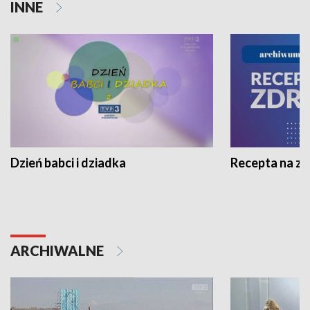
INNE
Dzień babci i dziadka
Recepta na z
ARCHIWALNE