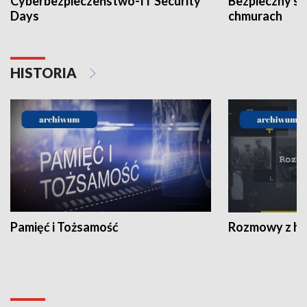
Cyberbezpieczeństwo-IT Security
Bezpieczny s
Days
chmurach
HISTORIA
Pamięć i Tożsamość
Rozmowy z his