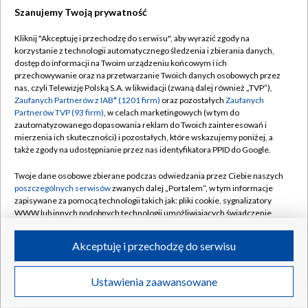
Szanujemy Twoją prywatność
Dołącz do nas:
Kliknij "Akceptuję i przechodzę do serwisu", aby wyrazić zgody na
korzystanie z technologii automatycznego śledzenia i zbierania danych,
TVP
dostęp do informacji na Twoim urządzeniu końcowym i ich
Abonament TVP
przechowywanie oraz na przetwarzanie Twoich danych osobowych przez
Regulamin TVP
nas, czyli Telewizję Polską S.A. w likwidacji (zwaną dalej również „TVP”),
Emisja w TVP
Polityka prywatności
Zaufanych Partnerów z IAB* (1201 firm)
oraz pozostałych
Zaufanych
Partnerów TVP (93 firm)
, w celach marketingowych (w tym do
Centrum informacji TVP
Moje zgody
zautomatyzowanego dopasowania reklam do Twoich zainteresowań i
mierzenia ich skuteczności) i pozostałych, które wskazujemy poniżej, a
Naziemna Telewizja Cyfrowa
Pomoc
także zgody na udostępnianie przez nas identyfikatora PPID do Google.
Sklep TVP
Biuro reklamy
Twoje dane osobowe zbierane podczas odwiedzania przez Ciebie naszych
Rada Programowa
Kontakt
poszczególnych serwisów
zwanych dalej „Portalem”, w tym informacje
zapisywane za pomocą technologii takich jak: pliki cookie, sygnalizatory
System NOS
WWW lub innych podobnych technologii umożliwiających świadczenie
dopasowanych i bezpiecznych usług, personalizację treści oraz reklam,
Informacje o nadawcy
Kanały
udostępnianie funkcji mediów społecznościowych oraz analizowanie
Akceptuję i przechodzę do serwisu
ruchu w Internecie.
Program dla prasy
©2026 Telewizja Polska S.A. w likwidacji
Biuro Reklamy
Twoje dane osobowe zbierane podczas odwiedzania przez Ciebie
Ustawienia zaawansowane
poszczególnych serwisów
na Portalu, takie jak adresy IP, identyfikatory
Ogłoszenie przetargowe
Twoich urządzeń końcowych i identyfikatory plików cookie, informacje o