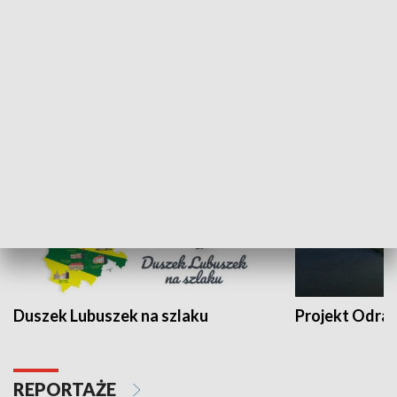
Kalejdoskop
Sołtys na med
WYPOCZYNEK I REKREACJA
Duszek Lubuszek na szlaku
Projekt Odra
REPORTAŻE