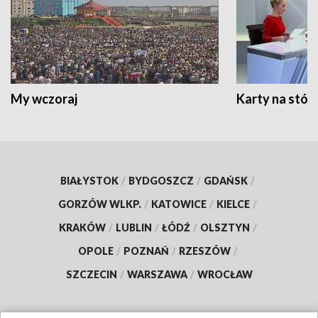
My wczoraj
Karty na stół:
BIAŁYSTOK
/
BYDGOSZCZ
/
GDAŃSK
/
GORZÓW WLKP.
/
KATOWICE
/
KIELCE
/
KRAKÓW
/
LUBLIN
/
ŁÓDŹ
/
OLSZTYN
/
OPOLE
/
POZNAŃ
/
RZESZÓW
/
SZCZECIN
/
WARSZAWA
/
WROCŁAW