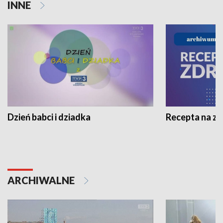
INNE
Dzień babci i dziadka
Recepta na z
ARCHIWALNE