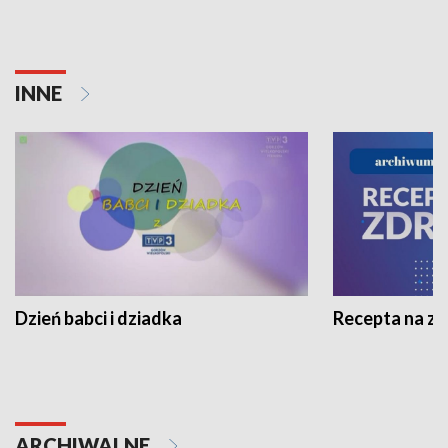
INNE
Dzień babci i dziadka
Recepta na z
ARCHIWALNE