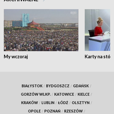
My wczoraj
Karty na stół:
BIAŁYSTOK
/
BYDGOSZCZ
/
GDAŃSK
/
GORZÓW WLKP.
/
KATOWICE
/
KIELCE
/
KRAKÓW
/
LUBLIN
/
ŁÓDŹ
/
OLSZTYN
/
OPOLE
/
POZNAŃ
/
RZESZÓW
/