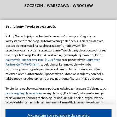
SZCZECIN
/
WARSZAWA
/
WROCŁAW
Szanujemy Twoją prywatność
Dołącz do nas:
Kliknij "Akceptuję i przechodzę do serwisu", aby wyrazić zgody na
korzystanie z technologii automatycznego śledzenia i zbierania danych,
TVP
dostęp do informacji na Twoim urządzeniu końcowym i ich
Abonament TVP
przechowywanie oraz na przetwarzanie Twoich danych osobowych przez
Regulamin TVP
nas, czyli Telewizję Polską S.A. w likwidacji (zwaną dalej również „TVP”),
Emisja w TVP
Polityka prywatności
Zaufanych Partnerów z IAB* (1201 firm)
oraz pozostałych
Zaufanych
Partnerów TVP (93 firm)
, w celach marketingowych (w tym do
Centrum informacji TVP
Moje zgody
zautomatyzowanego dopasowania reklam do Twoich zainteresowań i
mierzenia ich skuteczności) i pozostałych, które wskazujemy poniżej, a
Naziemna Telewizja Cyfrowa
Pomoc
także zgody na udostępnianie przez nas identyfikatora PPID do Google.
Sklep TVP
Biuro reklamy
Twoje dane osobowe zbierane podczas odwiedzania przez Ciebie naszych
Rada Programowa
Kontakt
poszczególnych serwisów
zwanych dalej „Portalem”, w tym informacje
zapisywane za pomocą technologii takich jak: pliki cookie, sygnalizatory
System NOS
WWW lub innych podobnych technologii umożliwiających świadczenie
dopasowanych i bezpiecznych usług, personalizację treści oraz reklam,
Informacje o nadawcy
Kanały
udostępnianie funkcji mediów społecznościowych oraz analizowanie
Akceptuję i przechodzę do serwisu
ruchu w Internecie.