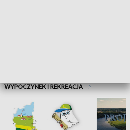
Kalejdoskop
Sołtys na med
WYPOCZYNEK I REKREACJA