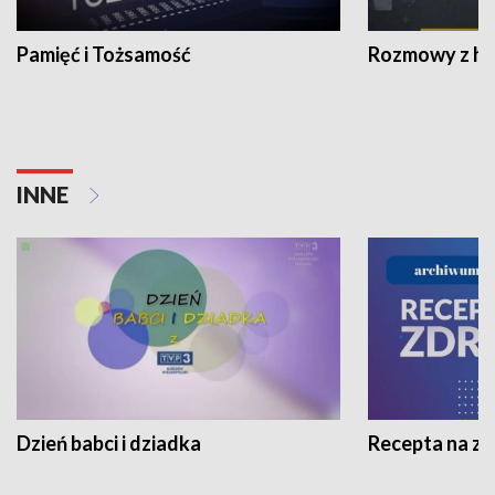
Pamięć i Tożsamość
Rozmowy z his
INNE
Dzień babci i dziadka
Recepta na z