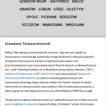
GORZÓW WLKP.
/
KATOWICE
/
KIELCE
/
KRAKÓW
/
LUBLIN
/
ŁÓDŹ
/
OLSZTYN
/
OPOLE
/
POZNAŃ
/
RZESZÓW
/
SZCZECIN
/
WARSZAWA
/
WROCŁAW
Szanujemy Twoją prywatność
Dołącz do nas:
Kliknij "Akceptuję i przechodzę do serwisu", aby wyrazić zgody na
korzystanie z technologii automatycznego śledzenia i zbierania danych,
TVP
dostęp do informacji na Twoim urządzeniu końcowym i ich
Abonament TVP
przechowywanie oraz na przetwarzanie Twoich danych osobowych przez
Regulamin TVP
nas, czyli Telewizję Polską S.A. w likwidacji (zwaną dalej również „TVP”),
Emisja w TVP
Polityka prywatności
Zaufanych Partnerów z IAB* (1201 firm)
oraz pozostałych
Zaufanych
Partnerów TVP (93 firm)
, w celach marketingowych (w tym do
Centrum informacji TVP
Moje zgody
zautomatyzowanego dopasowania reklam do Twoich zainteresowań i
mierzenia ich skuteczności) i pozostałych, które wskazujemy poniżej, a
Naziemna Telewizja Cyfrowa
Pomoc
także zgody na udostępnianie przez nas identyfikatora PPID do Google.
Sklep TVP
Biuro reklamy
Twoje dane osobowe zbierane podczas odwiedzania przez Ciebie naszych
Rada Programowa
Kontakt
poszczególnych serwisów
zwanych dalej „Portalem”, w tym informacje