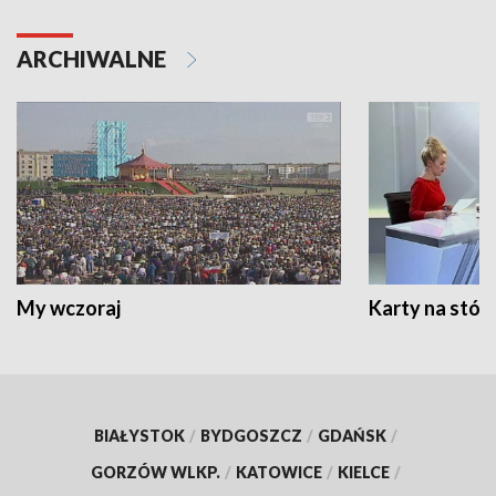
ARCHIWALNE
My wczoraj
Karty na stół:
BIAŁYSTOK
/
BYDGOSZCZ
/
GDAŃSK
/
GORZÓW WLKP.
/
KATOWICE
/
KIELCE
/