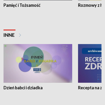
Pamięć i Tożsamość
Rozmowy z his
INNE
Dzień babci i dziadka
Recepta na z