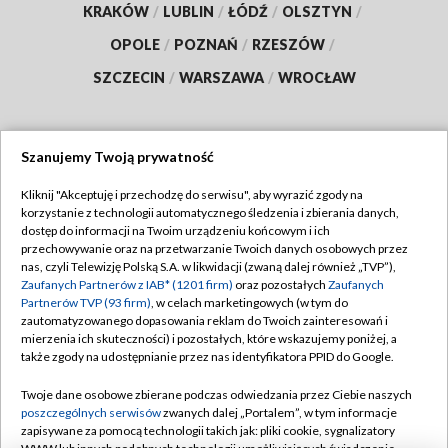
KRAKÓW
/
LUBLIN
/
ŁÓDŹ
/
OLSZTYN
/
OPOLE
/
POZNAŃ
/
RZESZÓW
/
SZCZECIN
/
WARSZAWA
/
WROCŁAW
Szanujemy Twoją prywatność
Dołącz do nas:
Kliknij "Akceptuję i przechodzę do serwisu", aby wyrazić zgody na
korzystanie z technologii automatycznego śledzenia i zbierania danych,
TVP
dostęp do informacji na Twoim urządzeniu końcowym i ich
Abonament TVP
przechowywanie oraz na przetwarzanie Twoich danych osobowych przez
Regulamin TVP
nas, czyli Telewizję Polską S.A. w likwidacji (zwaną dalej również „TVP”),
Emisja w TVP
Polityka prywatności
Zaufanych Partnerów z IAB* (1201 firm)
oraz pozostałych
Zaufanych
Partnerów TVP (93 firm)
, w celach marketingowych (w tym do
Centrum informacji TVP
Moje zgody
zautomatyzowanego dopasowania reklam do Twoich zainteresowań i
mierzenia ich skuteczności) i pozostałych, które wskazujemy poniżej, a
Naziemna Telewizja Cyfrowa
Pomoc
także zgody na udostępnianie przez nas identyfikatora PPID do Google.
Sklep TVP
Biuro reklamy
Twoje dane osobowe zbierane podczas odwiedzania przez Ciebie naszych
Rada Programowa
Kontakt
poszczególnych serwisów
zwanych dalej „Portalem”, w tym informacje
zapisywane za pomocą technologii takich jak: pliki cookie, sygnalizatory
System NOS