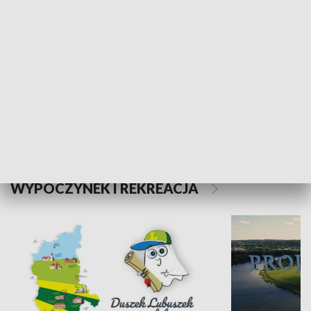
Kalejdoskop
Sołtys na med
WYPOCZYNEK I REKREACJA