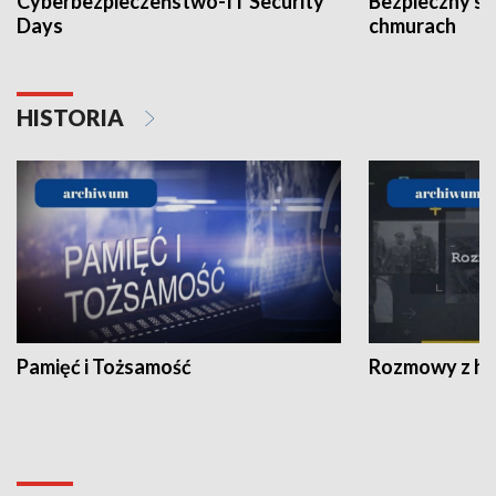
Cyberbezpieczeństwo-IT Security
Bezpieczny s
Days
chmurach
HISTORIA
Pamięć i Tożsamość
Rozmowy z his