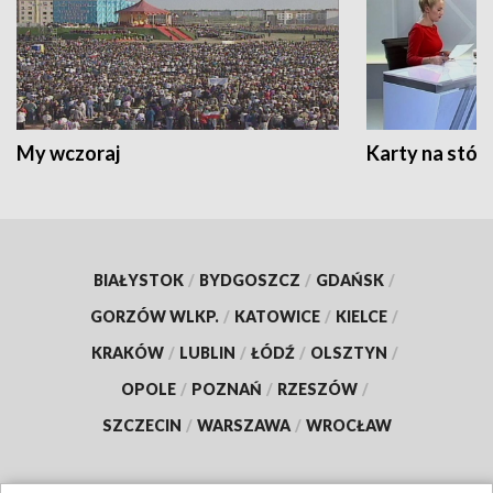
My wczoraj
Karty na stół:
BIAŁYSTOK
/
BYDGOSZCZ
/
GDAŃSK
/
GORZÓW WLKP.
/
KATOWICE
/
KIELCE
/
KRAKÓW
/
LUBLIN
/
ŁÓDŹ
/
OLSZTYN
/
OPOLE
/
POZNAŃ
/
RZESZÓW
/
SZCZECIN
/
WARSZAWA
/
WROCŁAW