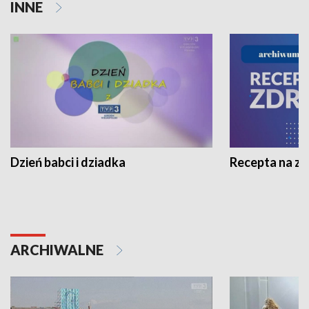
INNE
Dzień babci i dziadka
Recepta na z
ARCHIWALNE