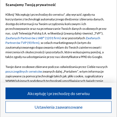
Szanujemy Twoją prywatność
Dołącz do nas:
Kliknij "Akceptuję i przechodzę do serwisu", aby wyrazić zgody na
korzystanie z technologii automatycznego śledzenia i zbierania danych,
TVP
dostęp do informacji na Twoim urządzeniu końcowym i ich
Abonament TVP
przechowywanie oraz na przetwarzanie Twoich danych osobowych przez
Regulamin TVP
nas, czyli Telewizję Polską S.A. w likwidacji (zwaną dalej również „TVP”),
Emisja w TVP
Polityka prywatności
Zaufanych Partnerów z IAB* (1201 firm)
oraz pozostałych
Zaufanych
Partnerów TVP (93 firm)
, w celach marketingowych (w tym do
Centrum informacji TVP
Moje zgody
zautomatyzowanego dopasowania reklam do Twoich zainteresowań i
mierzenia ich skuteczności) i pozostałych, które wskazujemy poniżej, a
Naziemna Telewizja Cyfrowa
Pomoc
także zgody na udostępnianie przez nas identyfikatora PPID do Google.
Sklep TVP
Biuro reklamy
Twoje dane osobowe zbierane podczas odwiedzania przez Ciebie naszych
Rada Programowa
Kontakt
poszczególnych serwisów
zwanych dalej „Portalem”, w tym informacje
zapisywane za pomocą technologii takich jak: pliki cookie, sygnalizatory
System NOS
WWW lub innych podobnych technologii umożliwiających świadczenie
dopasowanych i bezpiecznych usług, personalizację treści oraz reklam,
Informacje o nadawcy
Kanały
udostępnianie funkcji mediów społecznościowych oraz analizowanie
Akceptuję i przechodzę do serwisu
ruchu w Internecie.
Program dla prasy
©2026 Telewizja Polska S.A. w likwidacji
Biuro Reklamy
Twoje dane osobowe zbierane podczas odwiedzania przez Ciebie
Ustawienia zaawansowane
poszczególnych serwisów
na Portalu, takie jak adresy IP, identyfikatory
Ogłoszenie przetargowe
Twoich urządzeń końcowych i identyfikatory plików cookie, informacje o