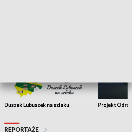
Kalejdoskop
Sołtys na med
WYPOCZYNEK I REKREACJA
Duszek Lubuszek na szlaku
Projekt Odra
REPORTAŻE