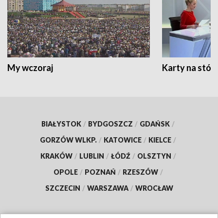
My wczoraj
Karty na stół:
BIAŁYSTOK
/
BYDGOSZCZ
/
GDAŃSK
/
GORZÓW WLKP.
/
KATOWICE
/
KIELCE
/
KRAKÓW
/
LUBLIN
/
ŁÓDŹ
/
OLSZTYN
/
OPOLE
/
POZNAŃ
/
RZESZÓW
/
SZCZECIN
/
WARSZAWA
/
WROCŁAW