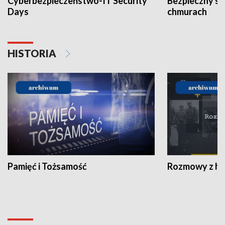
Cyberbezpieczeństwo-IT Security
Bezpieczny s
Days
chmurach
HISTORIA
Pamięć i Tożsamość
Rozmowy z his