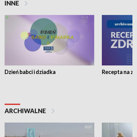
INNE
Dzień babci i dziadka
Recepta na z
ARCHIWALNE