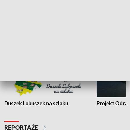
Kalejdoskop
Sołtys na med
WYPOCZYNEK I REKREACJA
Duszek Lubuszek na szlaku
Projekt Odra
REPORTAŻE