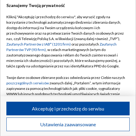
Szanujemy Twoją prywatność
Dołącz do nas:
Kliknij "Akceptuję i przechodzę do serwisu", aby wyrazić zgody na
korzystanie z technologii automatycznego śledzenia i zbierania danych,
TVP
dostęp do informacji na Twoim urządzeniu końcowym i ich
Abonament TVP
przechowywanie oraz na przetwarzanie Twoich danych osobowych przez
Regulamin TVP
nas, czyli Telewizję Polską S.A. w likwidacji (zwaną dalej również „TVP”),
Emisja w TVP
Polityka prywatności
Zaufanych Partnerów z IAB* (1201 firm)
oraz pozostałych
Zaufanych
Partnerów TVP (93 firm)
, w celach marketingowych (w tym do
Centrum informacji TVP
Moje zgody
zautomatyzowanego dopasowania reklam do Twoich zainteresowań i
mierzenia ich skuteczności) i pozostałych, które wskazujemy poniżej, a
Naziemna Telewizja Cyfrowa
Pomoc
także zgody na udostępnianie przez nas identyfikatora PPID do Google.
Sklep TVP
Biuro reklamy
Twoje dane osobowe zbierane podczas odwiedzania przez Ciebie naszych
Rada Programowa
Kontakt
poszczególnych serwisów
zwanych dalej „Portalem”, w tym informacje
zapisywane za pomocą technologii takich jak: pliki cookie, sygnalizatory
System NOS
WWW lub innych podobnych technologii umożliwiających świadczenie
dopasowanych i bezpiecznych usług, personalizację treści oraz reklam,
Informacje o nadawcy
Kanały
udostępnianie funkcji mediów społecznościowych oraz analizowanie
Akceptuję i przechodzę do serwisu
ruchu w Internecie.
Program dla prasy
©2026 Telewizja Polska S.A. w likwidacji
Biuro Reklamy
Twoje dane osobowe zbierane podczas odwiedzania przez Ciebie
Ustawienia zaawansowane
poszczególnych serwisów
na Portalu, takie jak adresy IP, identyfikatory
Ogłoszenie przetargowe
Twoich urządzeń końcowych i identyfikatory plików cookie, informacje o