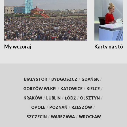
My wczoraj
Karty na stół:
BIAŁYSTOK
/
BYDGOSZCZ
/
GDAŃSK
/
GORZÓW WLKP.
/
KATOWICE
/
KIELCE
/
KRAKÓW
/
LUBLIN
/
ŁÓDŹ
/
OLSZTYN
/
OPOLE
/
POZNAŃ
/
RZESZÓW
/
SZCZECIN
/
WARSZAWA
/
WROCŁAW