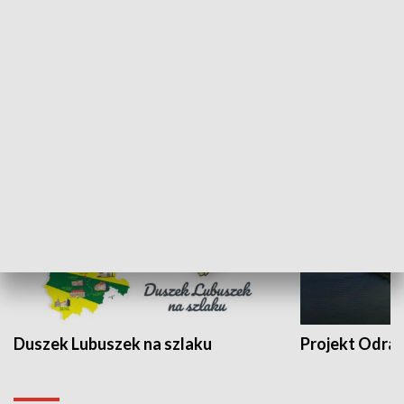
Kalejdoskop
Sołtys na med
WYPOCZYNEK I REKREACJA
Duszek Lubuszek na szlaku
Projekt Odra