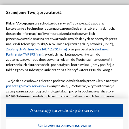
Szanujemy Twoją prywatność
Dołącz do nas:
Kliknij "Akceptuję i przechodzę do serwisu", aby wyrazić zgody na
korzystanie z technologii automatycznego śledzenia i zbierania danych,
TVP
dostęp do informacji na Twoim urządzeniu końcowym i ich
Abonament TVP
przechowywanie oraz na przetwarzanie Twoich danych osobowych przez
Regulamin TVP
nas, czyli Telewizję Polską S.A. w likwidacji (zwaną dalej również „TVP”),
Emisja w TVP
Polityka prywatności
Zaufanych Partnerów z IAB* (1201 firm)
oraz pozostałych
Zaufanych
Partnerów TVP (93 firm)
, w celach marketingowych (w tym do
Centrum informacji TVP
Moje zgody
zautomatyzowanego dopasowania reklam do Twoich zainteresowań i
mierzenia ich skuteczności) i pozostałych, które wskazujemy poniżej, a
Naziemna Telewizja Cyfrowa
Pomoc
także zgody na udostępnianie przez nas identyfikatora PPID do Google.
Sklep TVP
Biuro reklamy
Twoje dane osobowe zbierane podczas odwiedzania przez Ciebie naszych
Rada Programowa
Kontakt
poszczególnych serwisów
zwanych dalej „Portalem”, w tym informacje
zapisywane za pomocą technologii takich jak: pliki cookie, sygnalizatory
System NOS
WWW lub innych podobnych technologii umożliwiających świadczenie
dopasowanych i bezpiecznych usług, personalizację treści oraz reklam,
Informacje o nadawcy
Kanały
udostępnianie funkcji mediów społecznościowych oraz analizowanie
Akceptuję i przechodzę do serwisu
ruchu w Internecie.
Program dla prasy
©2026 Telewizja Polska S.A. w likwidacji
Biuro Reklamy
Twoje dane osobowe zbierane podczas odwiedzania przez Ciebie
Ustawienia zaawansowane
poszczególnych serwisów
na Portalu, takie jak adresy IP, identyfikatory