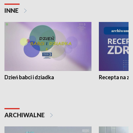
INNE
Dzień babci i dziadka
Recepta na z
ARCHIWALNE