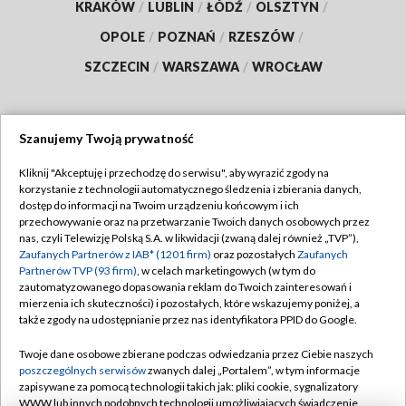
KRAKÓW
/
LUBLIN
/
ŁÓDŹ
/
OLSZTYN
/
OPOLE
/
POZNAŃ
/
RZESZÓW
/
SZCZECIN
/
WARSZAWA
/
WROCŁAW
Szanujemy Twoją prywatność
Dołącz do nas:
Kliknij "Akceptuję i przechodzę do serwisu", aby wyrazić zgody na
korzystanie z technologii automatycznego śledzenia i zbierania danych,
TVP
dostęp do informacji na Twoim urządzeniu końcowym i ich
Abonament TVP
przechowywanie oraz na przetwarzanie Twoich danych osobowych przez
Regulamin TVP
nas, czyli Telewizję Polską S.A. w likwidacji (zwaną dalej również „TVP”),
Emisja w TVP
Polityka prywatności
Zaufanych Partnerów z IAB* (1201 firm)
oraz pozostałych
Zaufanych
Partnerów TVP (93 firm)
, w celach marketingowych (w tym do
Centrum informacji TVP
Moje zgody
zautomatyzowanego dopasowania reklam do Twoich zainteresowań i
mierzenia ich skuteczności) i pozostałych, które wskazujemy poniżej, a
Naziemna Telewizja Cyfrowa
Pomoc
także zgody na udostępnianie przez nas identyfikatora PPID do Google.
Sklep TVP
Biuro reklamy
Twoje dane osobowe zbierane podczas odwiedzania przez Ciebie naszych
Rada Programowa
Kontakt
poszczególnych serwisów
zwanych dalej „Portalem”, w tym informacje
zapisywane za pomocą technologii takich jak: pliki cookie, sygnalizatory
System NOS
WWW lub innych podobnych technologii umożliwiających świadczenie