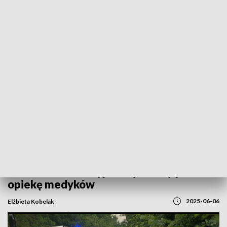
POWRÓT DO
GORZÓW WLKP.
TVP REGIONY
Śmiertelny wypadek koło Gorzowa.
Jedna osoba nie żyje, trzy trafiły pod
opiekę medyków
2025-06-06
Elżbieta Kobelak