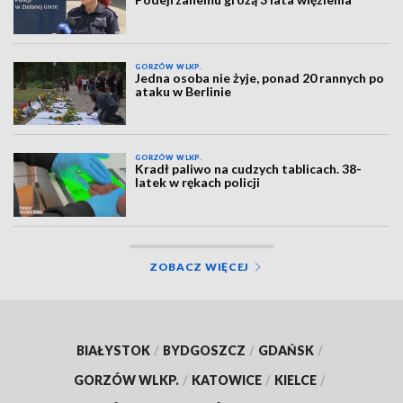
GORZÓW WLKP.
Jedna osoba nie żyje, ponad 20 rannych po
ataku w Berlinie
GORZÓW WLKP.
Kradł paliwo na cudzych tablicach. 38-
latek w rękach policji
ZOBACZ WIĘCEJ
BIAŁYSTOK
/
BYDGOSZCZ
/
GDAŃSK
/
GORZÓW WLKP.
/
KATOWICE
/
KIELCE
/