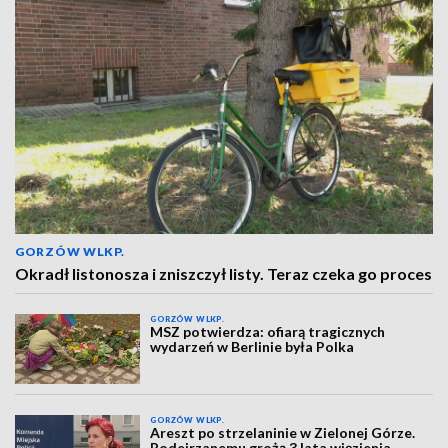
GORZÓW WLKP.
Okradł listonosza i zniszczył listy. Teraz czeka go proces
GORZÓW WLKP.
MSZ potwierdza: ofiarą tragicznych
wydarzeń w Berlinie była Polka
GORZÓW WLKP.
Areszt po strzelaninie w Zielonej Górze.
Podejrzanemu grożą 3 lata więzienia