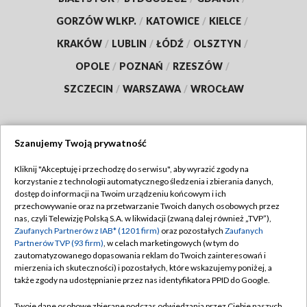
GORZÓW WLKP.
/
KATOWICE
/
KIELCE
/
KRAKÓW
/
LUBLIN
/
ŁÓDŹ
/
OLSZTYN
/
OPOLE
/
POZNAŃ
/
RZESZÓW
/
SZCZECIN
/
WARSZAWA
/
WROCŁAW
Szanujemy Twoją prywatność
Dołącz do nas:
Kliknij "Akceptuję i przechodzę do serwisu", aby wyrazić zgody na
korzystanie z technologii automatycznego śledzenia i zbierania danych,
TVP
dostęp do informacji na Twoim urządzeniu końcowym i ich
Abonament TVP
przechowywanie oraz na przetwarzanie Twoich danych osobowych przez
Regulamin TVP
nas, czyli Telewizję Polską S.A. w likwidacji (zwaną dalej również „TVP”),
Emisja w TVP
Polityka prywatności
Zaufanych Partnerów z IAB* (1201 firm)
oraz pozostałych
Zaufanych
Partnerów TVP (93 firm)
, w celach marketingowych (w tym do
Centrum informacji TVP
Moje zgody
zautomatyzowanego dopasowania reklam do Twoich zainteresowań i
mierzenia ich skuteczności) i pozostałych, które wskazujemy poniżej, a
Naziemna Telewizja Cyfrowa
Pomoc
także zgody na udostępnianie przez nas identyfikatora PPID do Google.
Sklep TVP
Biuro reklamy
Twoje dane osobowe zbierane podczas odwiedzania przez Ciebie naszych