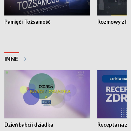
Pamięć i Tożsamość
Rozmowy z his
INNE
Dzień babci i dziadka
Recepta na z