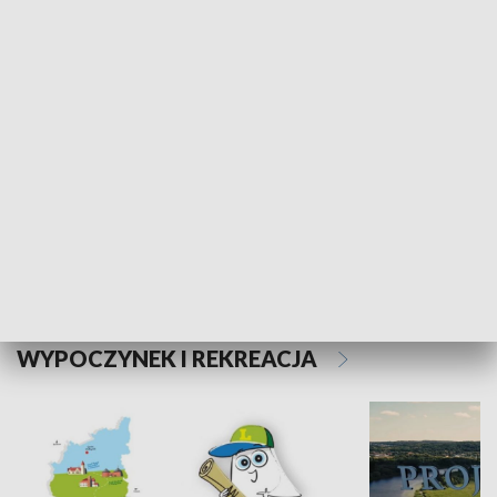
Kalejdoskop
Sołtys na med
WYPOCZYNEK I REKREACJA