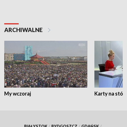
ARCHIWALNE
My wczoraj
Karty na stół:
BIAŁYSTOK
/
BYDGOSZCZ
/
GDAŃSK
/