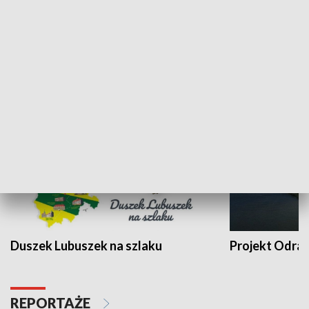
Kalejdoskop
Sołtys na med
WYPOCZYNEK I REKREACJA
Duszek Lubuszek na szlaku
Projekt Odra
REPORTAŻE