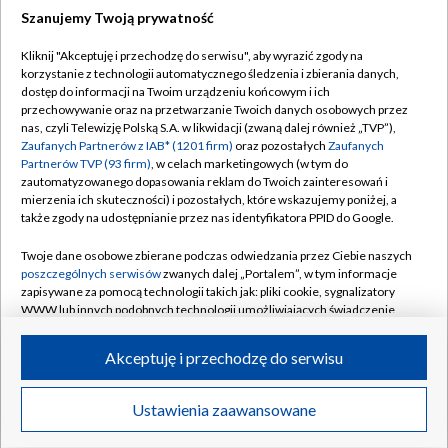
Szanujemy Twoją prywatność
Dołącz do nas:
Kliknij "Akceptuję i przechodzę do serwisu", aby wyrazić zgody na
korzystanie z technologii automatycznego śledzenia i zbierania danych,
TVP
dostęp do informacji na Twoim urządzeniu końcowym i ich
Abonament TVP
przechowywanie oraz na przetwarzanie Twoich danych osobowych przez
Regulamin TVP
nas, czyli Telewizję Polską S.A. w likwidacji (zwaną dalej również „TVP”),
Emisja w TVP
Polityka prywatności
Zaufanych Partnerów z IAB* (1201 firm)
oraz pozostałych
Zaufanych
Partnerów TVP (93 firm)
, w celach marketingowych (w tym do
Centrum informacji TVP
Moje zgody
zautomatyzowanego dopasowania reklam do Twoich zainteresowań i
mierzenia ich skuteczności) i pozostałych, które wskazujemy poniżej, a
Naziemna Telewizja Cyfrowa
Pomoc
także zgody na udostępnianie przez nas identyfikatora PPID do Google.
Sklep TVP
Biuro reklamy
Twoje dane osobowe zbierane podczas odwiedzania przez Ciebie naszych
Rada Programowa
Kontakt
poszczególnych serwisów
zwanych dalej „Portalem”, w tym informacje
zapisywane za pomocą technologii takich jak: pliki cookie, sygnalizatory
System NOS
WWW lub innych podobnych technologii umożliwiających świadczenie
dopasowanych i bezpiecznych usług, personalizację treści oraz reklam,
Informacje o nadawcy
Kanały
udostępnianie funkcji mediów społecznościowych oraz analizowanie
Akceptuję i przechodzę do serwisu
ruchu w Internecie.
Program dla prasy
©2026 Telewizja Polska S.A. w likwidacji
Biuro Reklamy
Twoje dane osobowe zbierane podczas odwiedzania przez Ciebie
Ustawienia zaawansowane
poszczególnych serwisów
na Portalu, takie jak adresy IP, identyfikatory
Ogłoszenie przetargowe
Twoich urządzeń końcowych i identyfikatory plików cookie, informacje o