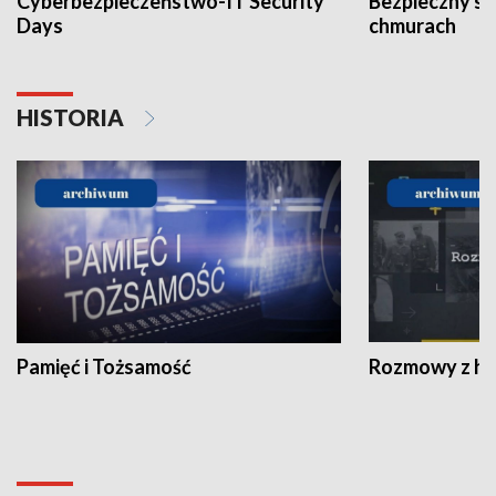
Cyberbezpieczeństwo-IT Security
Bezpieczny s
Days
chmurach
HISTORIA
Pamięć i Tożsamość
Rozmowy z his