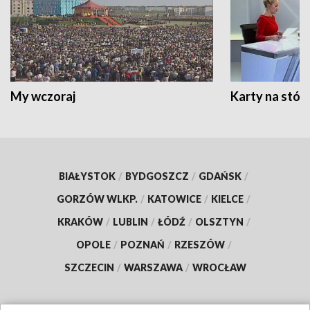
My wczoraj
Karty na stół:
BIAŁYSTOK
/
BYDGOSZCZ
/
GDAŃSK
/
GORZÓW WLKP.
/
KATOWICE
/
KIELCE
/
KRAKÓW
/
LUBLIN
/
ŁÓDŹ
/
OLSZTYN
/
OPOLE
/
POZNAŃ
/
RZESZÓW
/
SZCZECIN
/
WARSZAWA
/
WROCŁAW