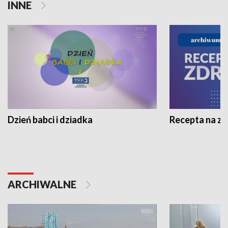
INNE
Dzień babci i dziadka
Recepta na z
ARCHIWALNE