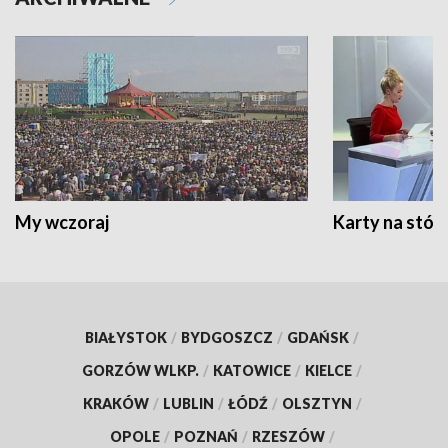
My wczoraj
Karty na stół:
BIAŁYSTOK
/
BYDGOSZCZ
/
GDAŃSK
/
GORZÓW WLKP.
/
KATOWICE
/
KIELCE
/
KRAKÓW
/
LUBLIN
/
ŁÓDŹ
/
OLSZTYN
/
OPOLE
/
POZNAŃ
/
RZESZÓW
/