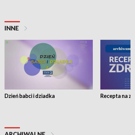
INNE
Dzień babci i dziadka
Recepta na z
ARCHIWALNE