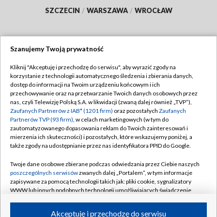
SZCZECIN
/
WARSZAWA
/
WROCŁAW
Szanujemy Twoją prywatność
Dołącz do nas:
Kliknij "Akceptuję i przechodzę do serwisu", aby wyrazić zgody na
korzystanie z technologii automatycznego śledzenia i zbierania danych,
TVP
dostęp do informacji na Twoim urządzeniu końcowym i ich
Abonament TVP
przechowywanie oraz na przetwarzanie Twoich danych osobowych przez
Regulamin TVP
nas, czyli Telewizję Polską S.A. w likwidacji (zwaną dalej również „TVP”),
Emisja w TVP
Polityka prywatności
Zaufanych Partnerów z IAB* (1201 firm)
oraz pozostałych
Zaufanych
Partnerów TVP (93 firm)
, w celach marketingowych (w tym do
Centrum informacji TVP
Moje zgody
zautomatyzowanego dopasowania reklam do Twoich zainteresowań i
mierzenia ich skuteczności) i pozostałych, które wskazujemy poniżej, a
Naziemna Telewizja Cyfrowa
Pomoc
także zgody na udostępnianie przez nas identyfikatora PPID do Google.
Sklep TVP
Biuro reklamy
Twoje dane osobowe zbierane podczas odwiedzania przez Ciebie naszych
Rada Programowa
Kontakt
poszczególnych serwisów
zwanych dalej „Portalem”, w tym informacje
zapisywane za pomocą technologii takich jak: pliki cookie, sygnalizatory
System NOS
WWW lub innych podobnych technologii umożliwiających świadczenie
dopasowanych i bezpiecznych usług, personalizację treści oraz reklam,
Informacje o nadawcy
Kanały
udostępnianie funkcji mediów społecznościowych oraz analizowanie
Akceptuję i przechodzę do serwisu
ruchu w Internecie.