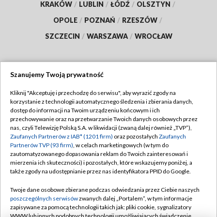
KRAKÓW
/
LUBLIN
/
ŁÓDŹ
/
OLSZTYN
/
OPOLE
/
POZNAŃ
/
RZESZÓW
/
SZCZECIN
/
WARSZAWA
/
WROCŁAW
Szanujemy Twoją prywatność
Dołącz do nas:
Kliknij "Akceptuję i przechodzę do serwisu", aby wyrazić zgody na
korzystanie z technologii automatycznego śledzenia i zbierania danych,
TVP
dostęp do informacji na Twoim urządzeniu końcowym i ich
Abonament TVP
przechowywanie oraz na przetwarzanie Twoich danych osobowych przez
Regulamin TVP
nas, czyli Telewizję Polską S.A. w likwidacji (zwaną dalej również „TVP”),
Emisja w TVP
Polityka prywatności
Zaufanych Partnerów z IAB* (1201 firm)
oraz pozostałych
Zaufanych
Partnerów TVP (93 firm)
, w celach marketingowych (w tym do
Centrum informacji TVP
Moje zgody
zautomatyzowanego dopasowania reklam do Twoich zainteresowań i
mierzenia ich skuteczności) i pozostałych, które wskazujemy poniżej, a
Naziemna Telewizja Cyfrowa
Pomoc
także zgody na udostępnianie przez nas identyfikatora PPID do Google.
Sklep TVP
Biuro reklamy
Twoje dane osobowe zbierane podczas odwiedzania przez Ciebie naszych
Rada Programowa
Kontakt
poszczególnych serwisów
zwanych dalej „Portalem”, w tym informacje
zapisywane za pomocą technologii takich jak: pliki cookie, sygnalizatory
System NOS
WWW lub innych podobnych technologii umożliwiających świadczenie