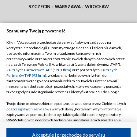
SZCZECIN
/
WARSZAWA
/
WROCŁAW
Szanujemy Twoją prywatność
Dołącz do nas:
Kliknij "Akceptuję i przechodzę do serwisu", aby wyrazić zgody na
korzystanie z technologii automatycznego śledzenia i zbierania danych,
TVP
dostęp do informacji na Twoim urządzeniu końcowym i ich
Abonament TVP
przechowywanie oraz na przetwarzanie Twoich danych osobowych przez
Regulamin TVP
nas, czyli Telewizję Polską S.A. w likwidacji (zwaną dalej również „TVP”),
Emisja w TVP
Polityka prywatności
Zaufanych Partnerów z IAB* (1201 firm)
oraz pozostałych
Zaufanych
Partnerów TVP (93 firm)
, w celach marketingowych (w tym do
Centrum informacji TVP
Moje zgody
zautomatyzowanego dopasowania reklam do Twoich zainteresowań i
mierzenia ich skuteczności) i pozostałych, które wskazujemy poniżej, a
Naziemna Telewizja Cyfrowa
Pomoc
także zgody na udostępnianie przez nas identyfikatora PPID do Google.
Sklep TVP
Biuro reklamy
Twoje dane osobowe zbierane podczas odwiedzania przez Ciebie naszych
Rada Programowa
Kontakt
poszczególnych serwisów
zwanych dalej „Portalem”, w tym informacje
zapisywane za pomocą technologii takich jak: pliki cookie, sygnalizatory
System NOS
WWW lub innych podobnych technologii umożliwiających świadczenie
dopasowanych i bezpiecznych usług, personalizację treści oraz reklam,
Informacje o nadawcy
Kanały
udostępnianie funkcji mediów społecznościowych oraz analizowanie
Akceptuję i przechodzę do serwisu
ruchu w Internecie.