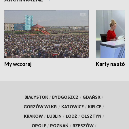
My wczoraj
Karty na stół:
BIAŁYSTOK
/
BYDGOSZCZ
/
GDAŃSK
/
GORZÓW WLKP.
/
KATOWICE
/
KIELCE
/
KRAKÓW
/
LUBLIN
/
ŁÓDŹ
/
OLSZTYN
/
OPOLE
/
POZNAŃ
/
RZESZÓW
/