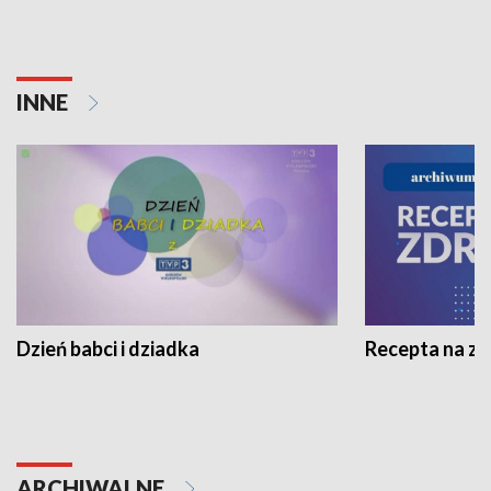
INNE
Dzień babci i dziadka
Recepta na z
ARCHIWALNE