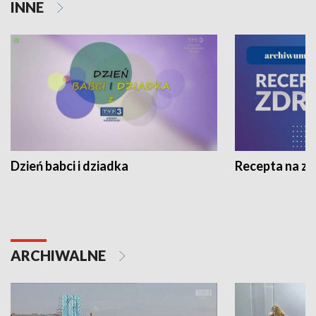
INNE
Dzień babci i dziadka
Recepta na z
ARCHIWALNE