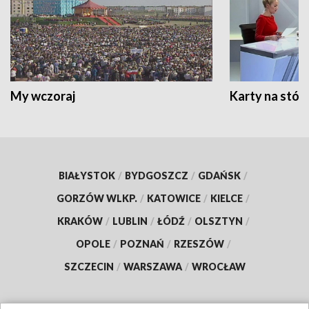
My wczoraj
Karty na stół:
BIAŁYSTOK
/
BYDGOSZCZ
/
GDAŃSK
/
GORZÓW WLKP.
/
KATOWICE
/
KIELCE
/
KRAKÓW
/
LUBLIN
/
ŁÓDŹ
/
OLSZTYN
/
OPOLE
/
POZNAŃ
/
RZESZÓW
/
SZCZECIN
/
WARSZAWA
/
WROCŁAW