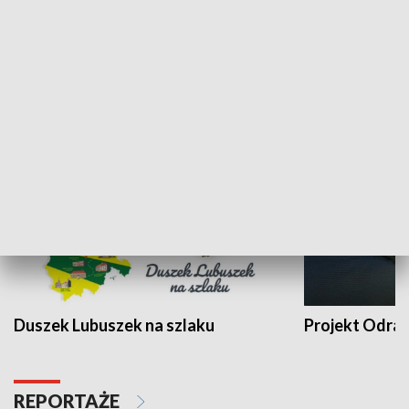
Kalejdoskop
Sołtys na med
WYPOCZYNEK I REKREACJA
Duszek Lubuszek na szlaku
Projekt Odra
REPORTAŻE