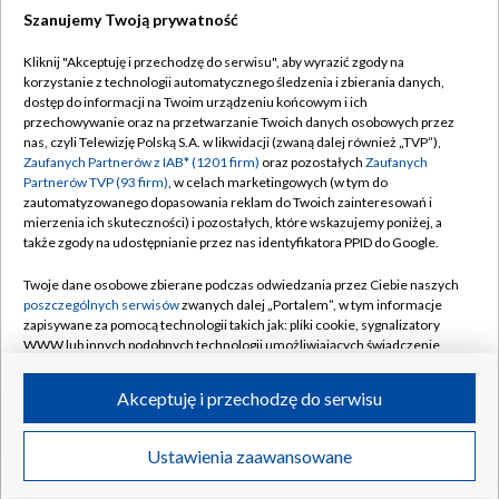
Szanujemy Twoją prywatność
Dołącz do nas:
Kliknij "Akceptuję i przechodzę do serwisu", aby wyrazić zgody na
korzystanie z technologii automatycznego śledzenia i zbierania danych,
TVP
dostęp do informacji na Twoim urządzeniu końcowym i ich
Abonament TVP
przechowywanie oraz na przetwarzanie Twoich danych osobowych przez
Regulamin TVP
nas, czyli Telewizję Polską S.A. w likwidacji (zwaną dalej również „TVP”),
Emisja w TVP
Polityka prywatności
Zaufanych Partnerów z IAB* (1201 firm)
oraz pozostałych
Zaufanych
Partnerów TVP (93 firm)
, w celach marketingowych (w tym do
Centrum informacji TVP
Moje zgody
zautomatyzowanego dopasowania reklam do Twoich zainteresowań i
mierzenia ich skuteczności) i pozostałych, które wskazujemy poniżej, a
Naziemna Telewizja Cyfrowa
Pomoc
także zgody na udostępnianie przez nas identyfikatora PPID do Google.
Sklep TVP
Biuro reklamy
Twoje dane osobowe zbierane podczas odwiedzania przez Ciebie naszych
Rada Programowa
Kontakt
poszczególnych serwisów
zwanych dalej „Portalem”, w tym informacje
zapisywane za pomocą technologii takich jak: pliki cookie, sygnalizatory
System NOS
WWW lub innych podobnych technologii umożliwiających świadczenie
dopasowanych i bezpiecznych usług, personalizację treści oraz reklam,
Informacje o nadawcy
Kanały
udostępnianie funkcji mediów społecznościowych oraz analizowanie
Akceptuję i przechodzę do serwisu
ruchu w Internecie.
Program dla prasy
©2026 Telewizja Polska S.A. w likwidacji
Biuro Reklamy
Twoje dane osobowe zbierane podczas odwiedzania przez Ciebie
Ustawienia zaawansowane
poszczególnych serwisów
na Portalu, takie jak adresy IP, identyfikatory
Ogłoszenie przetargowe
Twoich urządzeń końcowych i identyfikatory plików cookie, informacje o