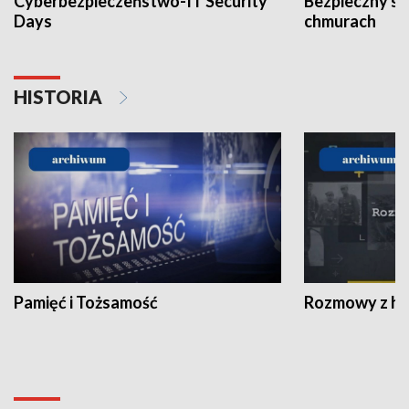
Cyberbezpieczeństwo-IT Security
Bezpieczny s
Days
chmurach
HISTORIA
Pamięć i Tożsamość
Rozmowy z his