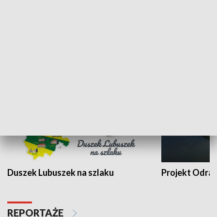
Kalejdoskop
Sołtys na med
WYPOCZYNEK I REKREACJA
Duszek Lubuszek na szlaku
Projekt Odra
REPORTAŻE